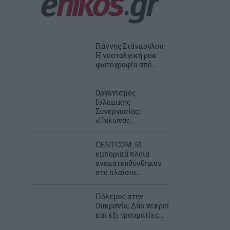
Γιάννης Στάνκογλου:
Η νοσταλγική ροκ
φωτογραφία από...
Οργανισμός
Ισλαμικής
Συνεργασίας:
«Πυλώνας...
CENTCOM: 51
εμπορικά πλοία
ανακατευθύνθηκαν
στο πλαίσιο...
Πόλεμος στην
Ουκρανία: Δύο νεκροί
και έξι τραυματίες...