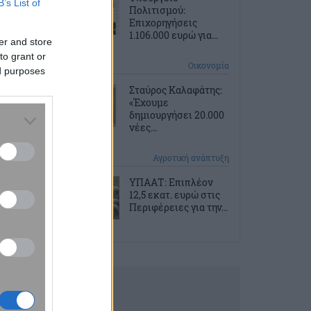
B’s List of
Πολιτισμού:
Επιχορηγήσεις
1.106.000 ευρώ για...
er and store
to grant or
5 ώρες πριν
Οικονομία
ed purposes
Σταύρος Καλαφάτης:
«Έχουμε
δημιουργήσει 20.000
νέες...
5 ώρες πριν
Αγροτική ανάπτυξη
ΥΠΑΑΤ: Επιπλέον
12,5 εκατ. ευρώ στις
Περιφέρειες για την...