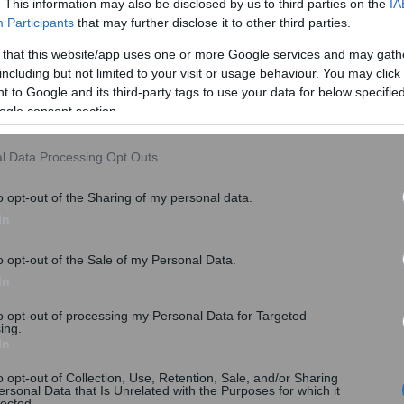
. This information may also be disclosed by us to third parties on the
IA
Participants
that may further disclose it to other third parties.
 that this website/app uses one or more Google services and may gath
including but not limited to your visit or usage behaviour. You may click 
ου
, αναμένεται
να εξοφληθεί και το έκτακτο επίδομα
 to Google and its third-party tags to use your data for below specifi
.000 συνταξιούχους
(δηλαδή το 1/3 των απόμαχων της
ogle consent section.
συντάξεις έως 1.600 ευρώ και προσωπική διαφορά
l Data Processing Opt Outs
o opt-out of the Sharing of my personal data.
In
o opt-out of the Sale of my Personal Data.
In
to opt-out of processing my Personal Data for Targeted
ing.
In
o opt-out of Collection, Use, Retention, Sale, and/or Sharing
ersonal Data that Is Unrelated with the Purposes for which it
lected.