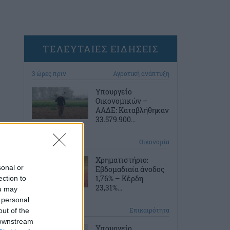
ΤΕΛΕΥΤΑΙΕΣ ΕΙΔΗΣΕΙΣ
3 ώρες πριν
Αγροτική ανάπτυξη
Υπουργείο
Οικονομικών –
ΑΑΔΕ: Καταβλήθηκαν
33.579.900...
4 ώρες πριν
Οικονομία
Χρηματιστήριο:
sonal or
Εβδομαδιαία άνοδος
1,76% – Κέρδη
ection to
23,31%...
ou may
 personal
4 ώρες πριν
Επικαιρότητα
out of the
 downstream
Υπουργείο