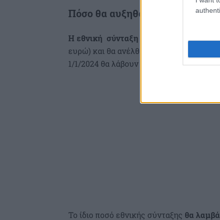
authenti
Πόσο θα αυξηθούν οι συντάξεις 
Η εθνική σύνταξη που σήμερα είναι 413,
ευρώ) και θα ανέλθει στα 426,58 ευρώ. 
1/1/2024 θα λάβουν εθνική σύνταξη 426,
Το ίδιο ποσό εθνικής σύνταξης
θα λαμβά