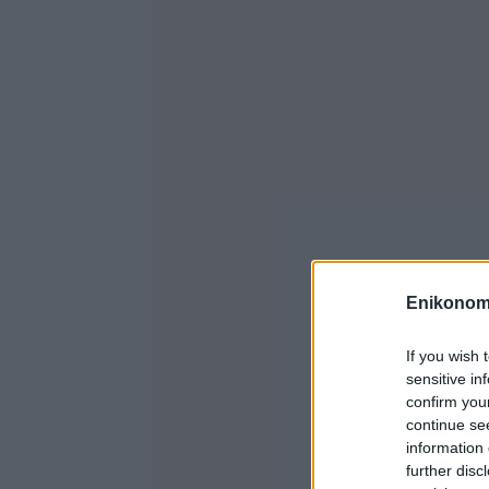
Enikonom
If you wish 
sensitive in
confirm you
continue se
information 
further disc