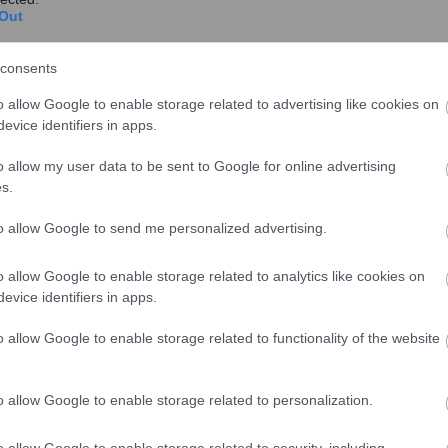
πικής διαφοράς
Out
εται από 100 έως και 200 ευρώ και θα χορηγηθεί ως
consents
o allow Google to enable storage related to advertising like cookies on
evice identifiers in apps.
ιων συντάξεων έως 700 ευρώ, θα δοθεί ενίσχυση 200
o allow my user data to be sent to Google for online advertising
ων συντάξεων από 700,1 έως 1.100 ευρώ, θα δοθεί
s.
to allow Google to send me personalized advertising.
ων συντάξεων από 1.100,1 έως 1.600 ευρώ, θα δοθεί
o allow Google to enable storage related to analytics like cookies on
evice identifiers in apps.
 θα λάβει μεν τις αυξήσεις που θα δοθούν σε όλους
ίζεται πως θα «κλειδώσουν» μεταξύ 3% με 3,5%
, όμως
o allow Google to enable storage related to functionality of the website
οσωπικής διαφοράς. Το ποσό της αύξησης θα «σβήσει»,
οσωπική διαφορά, οπότε από τον Ιανουάριο του 2025
o allow Google to enable storage related to personalization.
κά τις όποιες αυξήσεις στον τραπεζικό τους
o allow Google to enable storage related to security, including