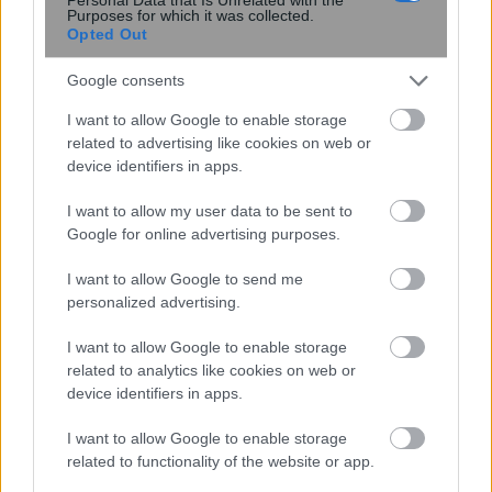
Purposes for which it was collected.
Opted Out
Google consents
I want to allow Google to enable storage
related to advertising like cookies on web or
device identifiers in apps.
Miranda Kerr: Η περίεργη διατροφή
που ακολουθεί το supermodel για να
I want to allow my user data to be sent to
διατηρείται πάντα αδύνατη: «Τρώω
Google for online advertising purposes.
ελάφι και βίσονα για ...
I want to allow Google to send me
personalized advertising.
I want to allow Google to enable storage
related to analytics like cookies on web or
device identifiers in apps.
I want to allow Google to enable storage
related to functionality of the website or app.