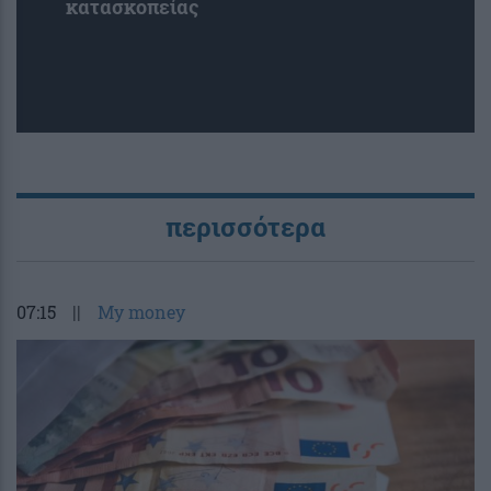
κατασκοπείας
περισσότερα
07:15
||
My money