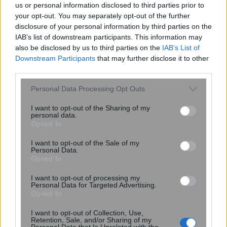
us or personal information disclosed to third parties prior to
your opt-out. You may separately opt-out of the further
disclosure of your personal information by third parties on the
IAB’s list of downstream participants. This information may
also be disclosed by us to third parties on the
IAB’s List of
Downstream Participants
that may further disclose it to other
third parties.
Please note that this website/app uses one or more Google
Personal Data Processing Opt Outs
services and may gather and store information including but
not limited to your visit or usage behaviour. You may click to
I want to opt-out of the Sharing of my
personal data.
grant or deny consent to Google and its third-party tags to
Opted In
use your data for below specified purposes in below Google
consent section.
I want to opt-out of the Sale of my
Personal Data.
Δυσκολεύεστε να παρκάρετε; Πότε
Opted In
μπορεί να είναι σύμπτωμα άνοιας –
Εμφανίζεται πριν την απώλεια
I want to opt-out of processing my
Personal Data for Targeted Advertising.
μνήμης
Opted In
I want to opt-out of Collection, Use,
Retention, Sale, and/or Sharing of my
Personal Data that Is Unrelated with the