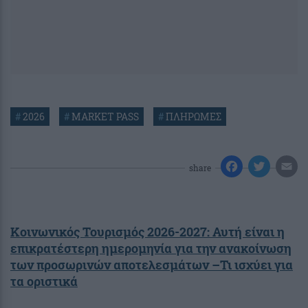
#
2026
#
MARKET PASS
#
ΠΛΗΡΩΜΕΣ
share
Κοινωνικός Τουρισμός 2026-2027: Αυτή είναι η
επικρατέστερη ημερομηνία για την ανακοίνωση
των προσωρινών αποτελεσμάτων –Τι ισχύει για
τα οριστικά