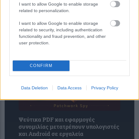
I want to allow Google to enable storage
related to personalization.
I want to allow Google to enable storage
Νέα τεχνική αποκαλύπτει με ακρίβεια
related to security, including authentication
functionality and fraud prevention, and other
νανομέτρου τη συμπεριφορά 2D
user protection.
υλικών
CONFIRM
Data Deletion
Data Access
Privacy Policy
Ψεύτικα PDF και εφαρμογές
συνομιλίας μετατρέπουν υπολογιστές
και Android σε εργαλεία