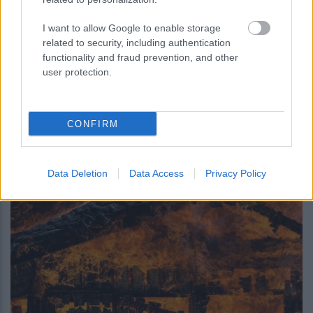
I want to allow Google to enable storage
related to security, including authentication
functionality and fraud prevention, and other
user protection.
περισσότερα
CONFIRM
18:39
, 7 Αυγούστου 2026
||
My money
Data Deletion
Data Access
Privacy Policy