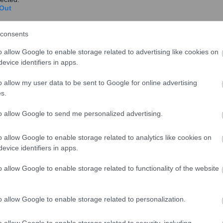
Out
consents
της επιδότησης των μηνιαίων δόσεων έως 25 χρόνια.
o allow Google to enable storage related to advertising like cookies on
ι ενδιαφερόμενοι να υποβάλλουν αίτηση στην
evice identifiers in apps.
μματεία Διαχείρισης Ιδιωτικού Χρέους.
o allow my user data to be sent to Google for online advertising
s.
που πραγματοποιήθηκε την περασμένη εβδομάδα οι
περιλαμβάνει έναν «θησαυρό» πληροφοριών για τους
to allow Google to send me personalized advertising.
η, όπως φορολογικά, περιουσιακά, οικογενειακά και
ια πρώτη φορά, οι τράπεζες θα έχουν στη διάθεσή τους
o allow Google to enable storage related to analytics like cookies on
 για τους οφειλέτες με χρέη σε καθυστέρηση».
evice identifiers in apps.
νται ευνοϊκής ρύθμισης εμπίπτουν και στην Αρχή
o allow Google to enable storage related to functionality of the website
ήθηκε το περασμένο καλοκαίρι.
o allow Google to enable storage related to personalization.
o allow Google to enable storage related to security, including