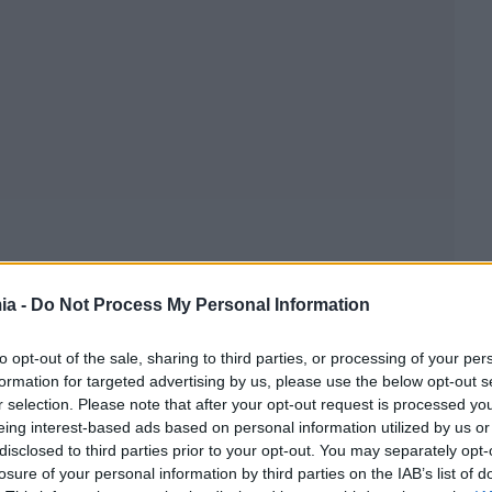
ia -
Do Not Process My Personal Information
to opt-out of the sale, sharing to third parties, or processing of your per
formation for targeted advertising by us, please use the below opt-out s
r selection. Please note that after your opt-out request is processed y
eing interest-based ads based on personal information utilized by us or
disclosed to third parties prior to your opt-out. You may separately opt-
losure of your personal information by third parties on the IAB’s list of
κτρονική πλατφόρμα αφορά 180.000 σπίτια που