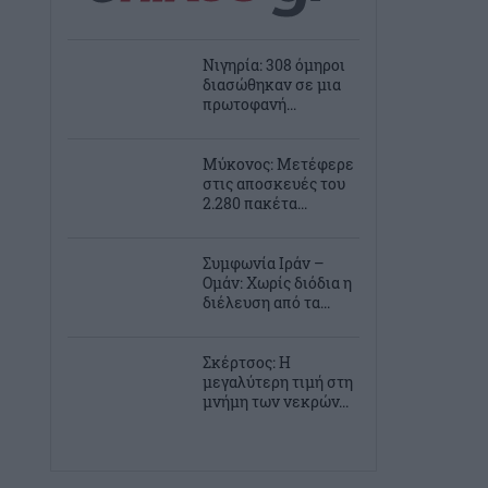
Νιγηρία: 308 όμηροι
διασώθηκαν σε μια
πρωτοφανή...
Μύκονος: Μετέφερε
στις αποσκευές του
2.280 πακέτα...
Συμφωνία Ιράν –
Ομάν: Χωρίς διόδια η
διέλευση από τα...
Σκέρτσος: Η
μεγαλύτερη τιμή στη
μνήμη των νεκρών...