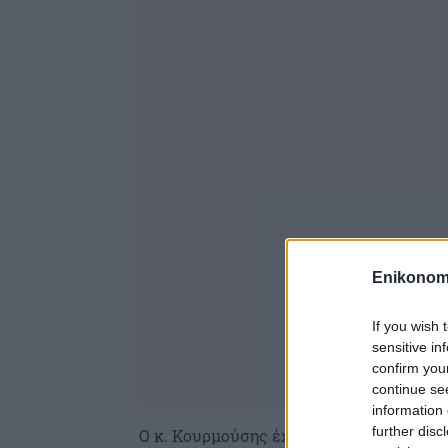
Enikonom
If you wish 
sensitive in
confirm you
continue se
information 
further disc
Ο κ. Κουρμούσης έχει δηλώσει ότι η ηλε