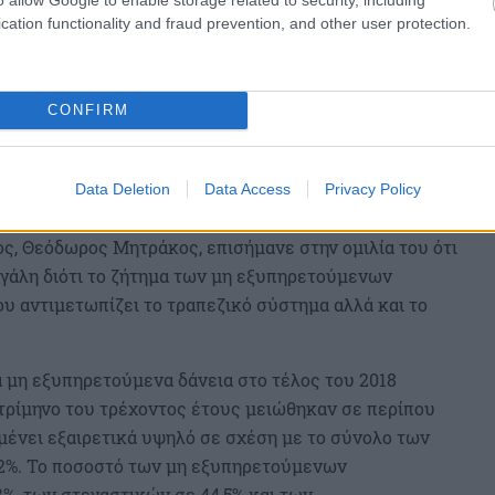
cation functionality and fraud prevention, and other user protection.
CONFIRM
Data Deletion
Data Access
Privacy Policy
ς, Θεόδωρος Μητράκος, επισήμανε στην ομιλία του ότι
εγάλη διότι το ζήτημα των μη εξυπηρετούμενων
υ αντιμετωπίζει το τραπεζικό σύστημα αλλά και το
α μη εξυπηρετούμενα δάνεια στο τέλος του 2018
 τρίμηνο του τρέχοντος έτους μειώθηκαν σε περίπου
μένει εξαιρετικά υψηλό σε σχέση με το σύνολο των
5,2%. Το ποσοστό των μη εξυπηρετούμενων
%, των στεγαστικών σε 44,5% και των