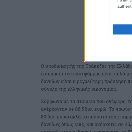
authenti
Ο υποδιοικητής της Τράπεζας της Ελλάδο
η σημασία της πλατφόρμας είναι πολύ μ
δανείων είναι η μεγαλύτερη πρόκληση πο
σύνολο της ελληνικής οικονομίας.
Σύμφωνα με τα στοιχεία που ανέφερε, τ
ανέρχονταν σε 86,5 δισ. ευρώ. Το πρώτο
80 δισ. ευρώ αλλά το ποσοστό τους παρα
δανείων, όπως είπε, και ανέρχεται σε 4
καταναλωτικών δανείων ανέρχεται σε 53