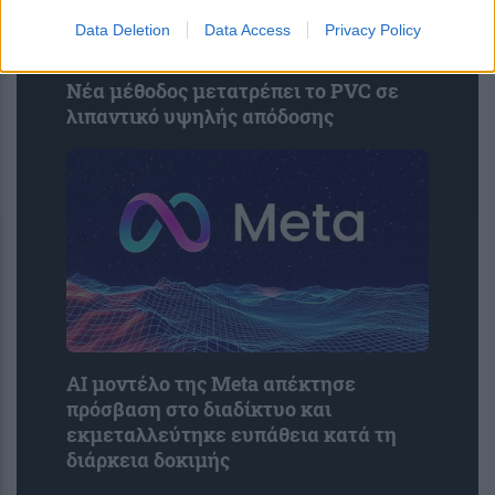
Data Deletion
Data Access
Privacy Policy
Νέα μέθοδος μετατρέπει το PVC σε
λιπαντικό υψηλής απόδοσης
AI μοντέλο της Meta απέκτησε
πρόσβαση στο διαδίκτυο και
εκμεταλλεύτηκε ευπάθεια κατά τη
διάρκεια δοκιμής