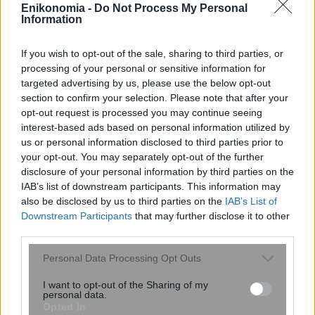
Enikonomia -
Do Not Process My Personal
Information
Meta: Πρόστιμο-μαμούθ 567 εκατ.
If you wish to opt-out of the sale, sharing to third parties, or
δολαρίων για την προστασία των
processing of your personal or sensitive information for
παιδιών – Δικαστής την χαρακτήρισε
targeted advertising by us, please use the below opt-out
«δημόσιο κίνδυνο»
section to confirm your selection. Please note that after your
opt-out request is processed you may continue seeing
interest-based ads based on personal information utilized by
us or personal information disclosed to third parties prior to
your opt-out. You may separately opt-out of the further
disclosure of your personal information by third parties on the
IAB’s list of downstream participants. This information may
also be disclosed by us to third parties on the
IAB’s List of
Downstream Participants
that may further disclose it to other
third parties.
Please note that this website/app uses one or more Google
Personal Data Processing Opt Outs
Τουρισμός: Στο μικροσκόπιο των
services and may gather and store information including but
Αρχών νέα «πατέντα» των εργοδοτών
not limited to your visit or usage behaviour. You may click to
I want to opt-out of the Sharing of my
personal data.
με την Ψηφιακή Κάρτα Εργασίας – Το
grant or deny consent to Google and its third-party tags to
Opted In
κόλπο του «ενδιάμεσου s...
use your data for below specified purposes in below Google