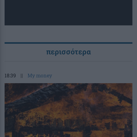
περισσότερα
18:39
||
My money