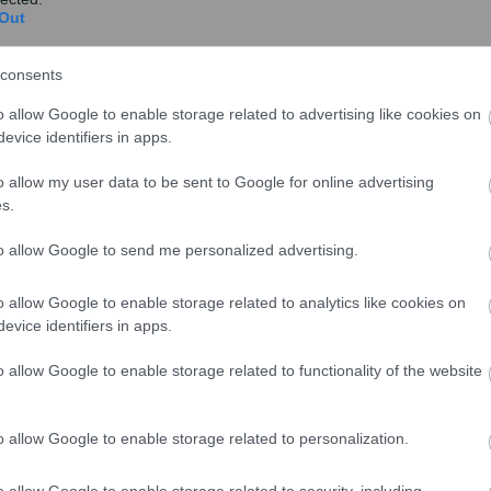
Out
consents
η συνεχίζουν να ψαρεύουν ακόμη και όταν έχουν
o allow Google to enable storage related to advertising like cookies on
υν. Η ελπίδα τους είναι ότι θα ψαρέψουν ακόμη
evice identifiers in apps.
 στο νερό τα μικρότερα που είχαν πιάσει
χώρο για να τα ψύξουν όλα.
o allow my user data to be sent to Google for online advertising
s.
ετανικής Κολομβίας και της Δυτικής Αυστραλίας,
to allow Google to send me personalized advertising.
d Us” (Η θάλασσα γύρω μας), με επικεφαλής τον
ή δημοσίευση στο επιστημονικό περιοδικό για θέματα
o allow Google to enable storage related to analytics like cookies on
evice identifiers in apps.
ιρηνικό ωκεανό (σχεδόν πέντε εκατ. τόνοι ετησίως),
o allow Google to enable storage related to functionality of the website
όνοι) και στον Ινδικό ωκεανό (ένα εκατ. τόνοι).
ειο και στη Μαύρη Θάλασσα, όπου κάθε χρόνο
o allow Google to enable storage related to personalization.
o allow Google to enable storage related to security, including