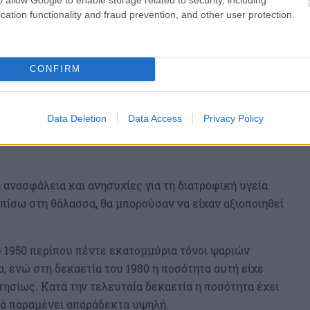
cation functionality and fraud prevention, and other user protection.
CONFIRM
Data Deletion
Data Access
Privacy Policy
 ανασφάλεια και ανησυχίες για τη διατροφική υγεία
πίσω στη θάλασσα, θα μπορούσαν να είχαν αξιοποιηθεί
υ 1950 περίπου πέντε εκατομμύρια τόνοι ψαριών
, ενώ στη δεκαετία του 1980 η ποσότητα αυτή είχε
τησίως. Κατά την τελευταία δεκαετία η ποσότητα έχει
λά παραμένει απαράδεκτα υψηλή.