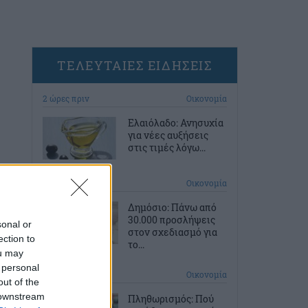
ΤΕΛΕΥΤΑΙΕΣ ΕΙΔΗΣΕΙΣ
2 ώρες πριν
Οικονομία
Ελαιόλαδο: Ανησυχία
για νέες αυξήσεις
στις τιμές λόγω...
2 ώρες πριν
Οικονομία
Δημόσιο: Πάνω από
30.000 προσλήψεις
sonal or
στον σχεδιασμό για
ection to
το...
ou may
 personal
3 ώρες πριν
Οικονομία
out of the
 downstream
Πληθωρισμός: Πού