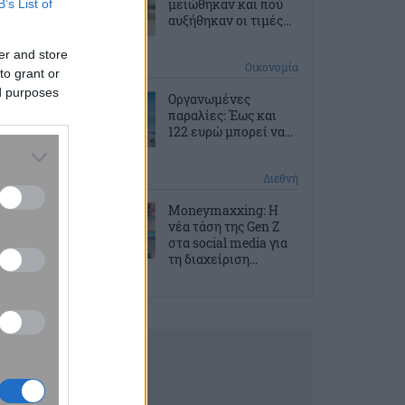
μειώθηκαν και πού
B’s List of
αυξήθηκαν οι τιμές...
er and store
4 ώρες πριν
Οικονομία
to grant or
ed purposes
Οργανωμένες
παραλίες: Έως και
122 ευρώ μπορεί να...
4 ώρες πριν
Διεθνή
Moneymaxxing: Η
νέα τάση της Gen Z
στα social media για
τη διαχείριση...