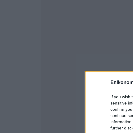
Enikonom
If you wish 
sensitive in
confirm you
continue se
information 
further disc