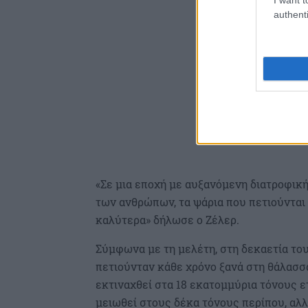
authenti
«Σε μια εποχή με αυξανόμενη διατροφική
των ανθρώπων, τα ψάρια που πετιούνται 
καλύτερα» δήλωσε ο Ζέλερ.
Σύμφωνα με τη μελέτη, στη δεκαετία το
πετιούνταν κάθε χρόνο ξανά στη θάλασσα
εκτιναχθεί στα 18 εκατομμύρια τόνους ε
μειωθεί στους δέκα τόνους περίπου, αλ