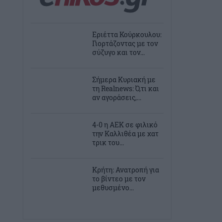
Εριέττα Κούρκουλου:
Γιορτάζοντας με τον
σύζυγo και τον...
Σήμερα Κυριακή με
τη Realnews: Ό,τι και
αν αγοράσεις,...
4-0 η ΑΕΚ σε φιλικό
την Καλλιθέα με χατ
τρικ του...
Κρήτη: Ανατροπή για
το βίντεο με τον
μεθυσμένο...