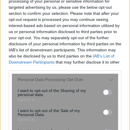
processing of your personal or sensitive information for
targeted advertising by us, please use the below opt-out
section to confirm your selection. Please note that after your
opt-out request is processed you may continue seeing
interest-based ads based on personal information utilized by
us or personal information disclosed to third parties prior to
your opt-out. You may separately opt-out of the further
disclosure of your personal information by third parties on the
Απαγορεύθηκε η κυκλοφορία των
IAB’s list of downstream participants. This information may
also be disclosed by us to third parties on the
IAB’s List of
φορτηγών στο οδικό δίκτυο της
Downstream Participants
that may further disclose it to other
Φθιώτιδας – Με αλυσίδες τα αυτοκίνητα
third parties.
– ΦΩΤΟ
Please note that this website/app uses one or more Google
Personal Data Processing Opt Outs
services and may gather and store information including but
not limited to your visit or usage behaviour. You may click to
I want to opt-out of the Sharing of my
personal data.
13:42
, 2 Ιανουαρίου 2019
||
Επικαιρότητα
grant or deny consent to Google and its third-party tags to
Opted In
use your data for below specified purposes in below Google
consent section.
I want to opt-out of the Sale of my
Personal Data.
Opted In