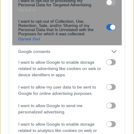
I want to opt-out of processing my
Personal Data for Targeted Advertising.
Opted In
I want to opt-out of Collection, Use,
Retention, Sale, and/or Sharing of my
Personal Data that Is Unrelated with the
Purposes for which it was collected.
Opted Out
Αποκλεισμένα χωριά στη Φθιώτιδα – Το
Google consents
χιόνι έφτασε το ένα μέτρο – ΦΩΤΟ
I want to allow Google to enable storage
related to advertising like cookies on web or
device identifiers in apps.
20:29
, 31 Δεκεμβρίου 2018
||
Επικαιρότητα
I want to allow my user data to be sent to
Google for online advertising purposes.
I want to allow Google to send me
personalized advertising.
I want to allow Google to enable storage
related to analytics like cookies on web or