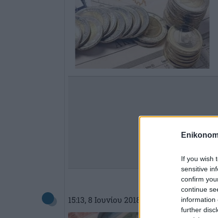
Enikonom
If you wish 
sensitive in
confirm you
continue se
15:13
, 8 Ιουνίου 2018
||
Αγορές
information 
further disc