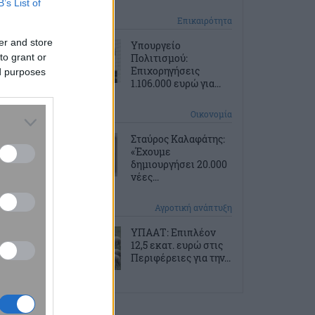
B’s List of
3 ώρες πριν
Επικαιρότητα
er and store
Υπουργείο
to grant or
Πολιτισμού:
Επιχορηγήσεις
ed purposes
1.106.000 ευρώ για...
4 ώρες πριν
Οικονομία
Σταύρος Καλαφάτης:
«Έχουμε
δημιουργήσει 20.000
νέες...
4 ώρες πριν
Αγροτική ανάπτυξη
ΥΠΑΑΤ: Επιπλέον
12,5 εκατ. ευρώ στις
Περιφέρειες για την...