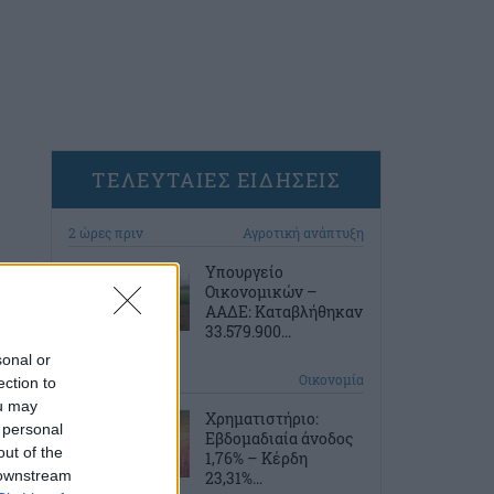
ΤΕΛΕΥΤΑΙΕΣ ΕΙΔΗΣΕΙΣ
2 ώρες πριν
Αγροτική ανάπτυξη
Υπουργείο
Οικονομικών –
ΑΑΔΕ: Καταβλήθηκαν
33.579.900...
sonal or
3 ώρες πριν
Οικονομία
ection to
ou may
Χρηματιστήριο:
 personal
Εβδομαδιαία άνοδος
out of the
1,76% – Κέρδη
 downstream
23,31%...