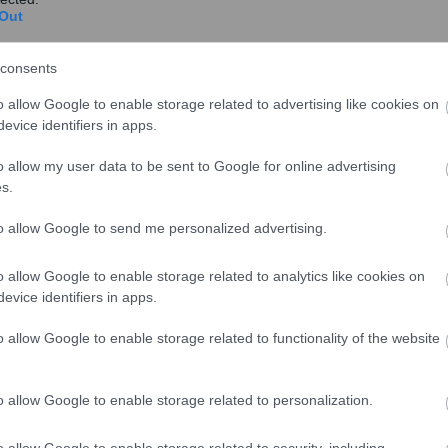
Out
Nέα δημοπρασία 6μηνων εντόκων
Σε δημοπρασία εντόκων γραμματίων εξάμηνης
consents
διάρκειας, με στόχο την άντληση 875 εκατ. ευρώ,
o allow Google to enable storage related to advertising like cookies on
πρόκειτ...
evice identifiers in apps.
o allow my user data to be sent to Google for online advertising
s.
to allow Google to send me personalized advertising.
ΟΔΔΗΧ: Άντλησε 813 εκατ.ευρώ με
o allow Google to enable storage related to analytics like cookies on
μειωμένο επιτόκιο
evice identifiers in apps.
Το ποσό των 813 εκατ. ευρώ άντλησε το
o allow Google to enable storage related to functionality of the website
Ελληνικό Δημόσιο από τη σημερινή δημοπρασία
εντόκων γραμματ...
o allow Google to enable storage related to personalization.
o allow Google to enable storage related to security, including