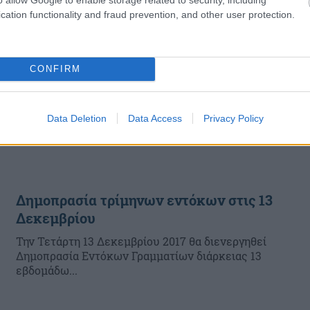
cation functionality and fraud prevention, and other user protection.
CONFIRM
Data Deletion
Data Access
Privacy Policy
Δημοπρασία τρίμηνων εντόκων στις 13
Δεκεμβρίου
Την Τετάρτη 13 Δεκεμβρίου 2017 θα διενεργηθεί
Δημοπρασία Εντόκων Γραμματίων διάρκειας 13
εβδομάδω...