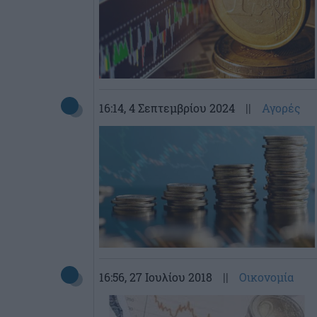
16:14
, 4 Σεπτεμβρίου 2024
||
Αγορές
16:56
, 27 Ιουλίου 2018
||
Οικονομία