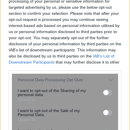
processing of your personal or sensitive information for
targeted advertising by us, please use the below opt-out
section to confirm your selection. Please note that after your
opt-out request is processed you may continue seeing
interest-based ads based on personal information utilized by
us or personal information disclosed to third parties prior to
your opt-out. You may separately opt-out of the further
disclosure of your personal information by third parties on the
IAB’s list of downstream participants. This information may
also be disclosed by us to third parties on the
IAB’s List of
ΕΤΕπ και Ελλάδα: Νέες συμφωνίες
Downstream Participants
that may further disclose it to other
χρηματοδότησης επενδύσεων ύψους 900
third parties.
εκατ. ευρώ- Όλες οι λεπτομέρειες
Please note that this website/app uses one or more Google
Personal Data Processing Opt Outs
services and may gather and store information including but
not limited to your visit or usage behaviour. You may click to
I want to opt-out of the Sharing of my
personal data.
grant or deny consent to Google and its third-party tags to
Opted In
use your data for below specified purposes in below Google
consent section.
I want to opt-out of the Sale of my
Personal Data.
Opted In