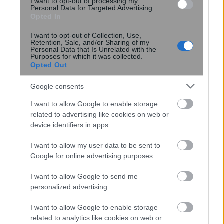
I want to opt-out of processing my
Personal Data for Targeted Advertising.
Opted In
I want to opt-out of Collection, Use,
Retention, Sale, and/or Sharing of my
Personal Data that Is Unrelated with the
Purposes for which it was collected.
17:35
, 24 Νοεμβρίου 2022
||
Οικονομία
Opted Out
Google consents
I want to allow Google to enable storage
related to advertising like cookies on web or
device identifiers in apps.
I want to allow my user data to be sent to
Google for online advertising purposes.
I want to allow Google to send me
personalized advertising.
ΕΤΕπ: Προγραμματικές συμβάσεις 119
I want to allow Google to enable storage
εκατ. ευρώ για αναβάθμιση 6
related to analytics like cookies on web or