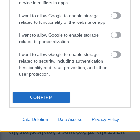
device identifiers in apps.
Ερευνητικών Κέντρων
I want to allow Google to enable storage
related to functionality of the website or app.
12:56
, 18 Σεπτεμβρίου 2018
||
Επικαιρότητα
I want to allow Google to enable storage
related to personalization.
I want to allow Google to enable storage
related to security, including authentication
functionality and fraud prevention, and other
user protection.
CONFIRM
Data Deletion
Data Access
Privacy Policy
Συμφωνία συνεργασίας 40 εκατ. ευρώ
της Παγκρήτιας Τράπεζας με την ΕΤΕπ