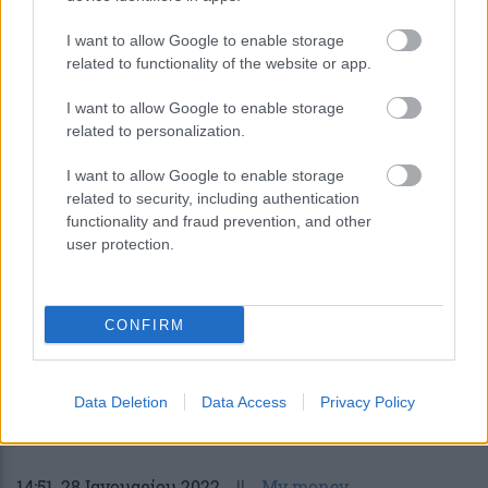
I want to allow Google to enable storage
22:55
, 30 Ιανουαρίου 2022
||
Οικονομία
related to functionality of the website or app.
I want to allow Google to enable storage
related to personalization.
I want to allow Google to enable storage
related to security, including authentication
functionality and fraud prevention, and other
user protection.
CONFIRM
Οι επόμενες πληρωμές από e-ΕΦΚΑ,
ΟΑΕΔ, ΟΠΕΚΑ και Υπουργείο Εργασίας
Data Deletion
Data Access
Privacy Policy
14:51
, 28 Ιανουαρίου 2022
||
My money