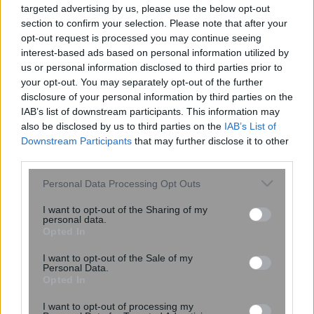
targeted advertising by us, please use the below opt-out
section to confirm your selection. Please note that after your
opt-out request is processed you may continue seeing
interest-based ads based on personal information utilized by
us or personal information disclosed to third parties prior to
your opt-out. You may separately opt-out of the further
disclosure of your personal information by third parties on the
e-ΕΦΚΑ: Ποιες ηλεκτρονικές υπηρεσίες
IAB’s list of downstream participants. This information may
θα τεθούν εκτός λειτουργίας – Δείτε
also be disclosed by us to third parties on the
IAB’s List of
Downstream Participants
that may further disclose it to other
πότε
third parties.
Please note that this website/app uses one or more Google
Personal Data Processing Opt Outs
services and may gather and store information including but
not limited to your visit or usage behaviour. You may click to
I want to opt-out of the Sharing of my
personal data.
grant or deny consent to Google and its third-party tags to
Opted In
use your data for below specified purposes in below Google
consent section.
I want to opt-out of the Sale of my
Personal Data.
Opted In
I want to opt-out of processing my