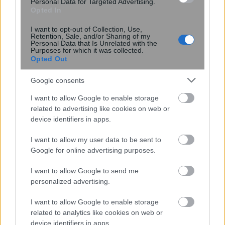
Personal Data for Targeted Advertising.
Opted In
I want to opt-out of Collection, Use,
21:41
, 2 Φεβρουαρίου 2022
||
Οικονομία
Retention, Sale, and/or Sharing of my
Personal Data that Is Unrelated with the
Purposes for which it was collected.
Opted Out
Google consents
I want to allow Google to enable storage
related to advertising like cookies on web or
device identifiers in apps.
I want to allow my user data to be sent to
Google for online advertising purposes.
I want to allow Google to send me
Λάθη στον επανυπολογισμό: Ανοίγει ο
personalized advertising.
δρόμος για νέες αναδρομικές αυξήσεις
I want to allow Google to enable storage
συντάξεων
related to analytics like cookies on web or
device identifiers in apps.