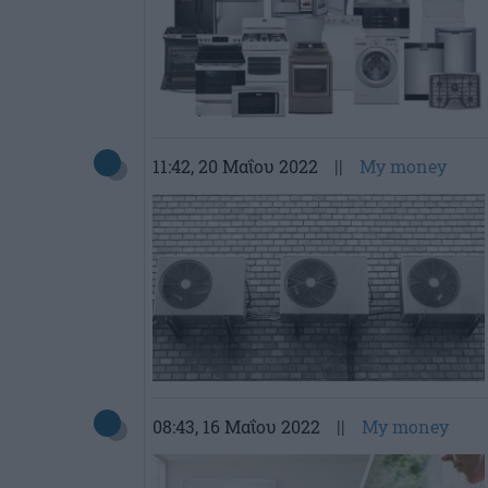
11:42
, 20 Μαΐου 2022
||
My money
08:43
, 16 Μαΐου 2022
||
My money