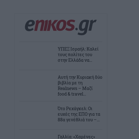
ΥΠΕΞ Ισραήλ: Καλεί
τους πολίτες του
στην Ελλάδα να...
Αυτή την Κυριακή δύο
βιβλία με τη
Realnews – Μαζί
food & travel...
Ότο Ρεχάγκελ: Οι
ευχές της EΠΟ για τα
88α γενέθλιά του –...
Γαλλία: «Χαμένες»