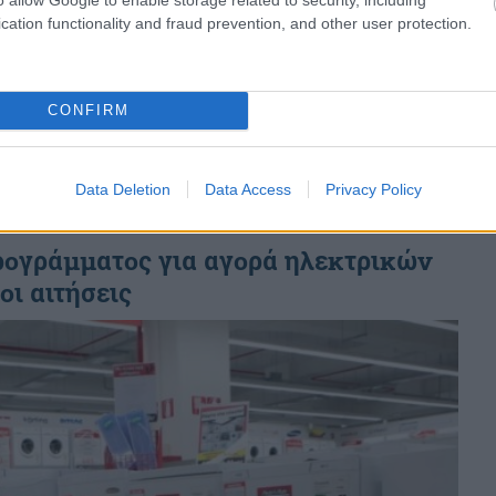
της επιδότησης για νέες ηλεκτρικές
cation functionality and fraud prevention, and other user protection.
συσκευές
Νέες πληροφορίες για την επιδότηση
αντικατάστασης ηλεκτρικών συσκευών...
CONFIRM
Data Deletion
Data Access
Privacy Policy
ρογράμματος για αγορά ηλεκτρικών
οι αιτήσεις