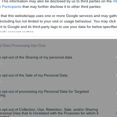
Επιδότηση ηλεκτρικών συσκευών:
. This information may also be disclosed by us to third parties on the
IA
Αρχές Ιουνίου ανοίγει η πλατφόρμα –
Participants
that may further disclose it to other third parties.
Σε ποιες συσκευές αφορά
 that this website/app uses one or more Google services and may gath
including but not limited to your visit or usage behaviour. You may click 
Αρχές Ιουνίου αναμένεται να ανοίξει η
 to Google and its third-party tags to use your data for below specifi
ηλεκτρονική πλατφόρμα...
ogle consent section.
l Data Processing Opt Outs
o opt-out of the Sharing of my personal data.
 αιτήσεις για… αγορά ψυγείων – Ποιο
In
καιούχων θα υιοθετηθεί
o opt-out of the Sale of my Personal Data.
In
to opt-out of processing my Personal Data for Targeted
ing.
In
o opt-out of Collection, Use, Retention, Sale, and/or Sharing
ersonal Data that Is Unrelated with the Purposes for which it
lected.