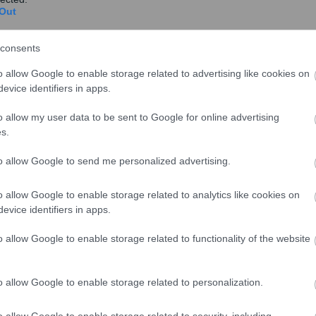
Out
consents
o allow Google to enable storage related to advertising like cookies on
evice identifiers in apps.
o allow my user data to be sent to Google for online advertising
s.
to allow Google to send me personalized advertising.
o allow Google to enable storage related to analytics like cookies on
evice identifiers in apps.
o allow Google to enable storage related to functionality of the website
o allow Google to enable storage related to personalization.
Αρχές Ιουνίου ανοίγει η πλατφόρμα
o allow Google to enable storage related to security, including