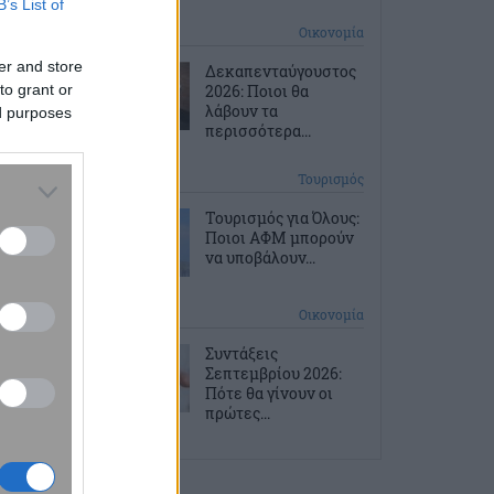
B’s List of
1 ώρα πριν
Οικονομία
er and store
Δεκαπενταύγουστος
to grant or
2026: Ποιοι θα
λάβουν τα
ed purposes
περισσότερα...
2 ώρες πριν
Τουρισμός
Τουρισμός για Όλους:
Ποιοι ΑΦΜ μπορούν
να υποβάλουν...
3 ώρες πριν
Οικονομία
Συντάξεις
Σεπτεμβρίου 2026:
Πότε θα γίνουν οι
πρώτες...