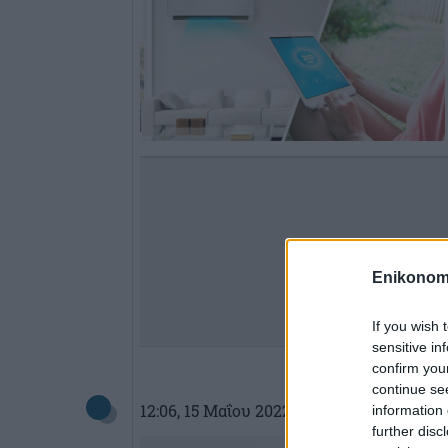
Enikonom
If you wish 
sensitive in
confirm you
continue se
12:06
, 15 Μαΐου 2022
||
My money
information 
further disc