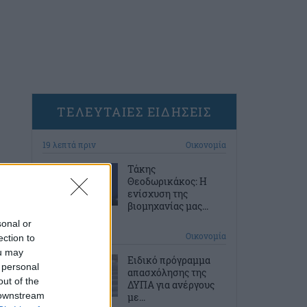
ΤΕΛΕΥΤΑΙΕΣ ΕΙΔΗΣΕΙΣ
19 λεπτά πριν
Οικονομία
Τάκης
Θεοδωρικάκος: Η
ενίσχυση της
βιομηχανίας μας...
sonal or
50 λεπτά πριν
Οικονομία
ection to
ou may
Ειδικό πρόγραμμα
 personal
απασχόλησης της
out of the
ΔΥΠΑ για ανέργους
 downstream
με...