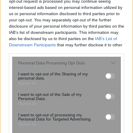
opt-out request is processed you may continue seeing
“Ιανός”: Ισχυρές βροχές, καταιγίδες και
interest-based ads based on personal information utilized by
θυελλώδεις άνεμοι σήμερα – Πού θα
us or personal information disclosed to third parties prior to
είναι πιο έντονα τα φαινόμενα
your opt-out. You may separately opt-out of the further
disclosure of your personal information by third parties on the
IAB’s list of downstream participants. This information may
also be disclosed by us to third parties on the
IAB’s List of
Downstream Participants
that may further disclose it to other
third parties.
Please note that this website/app uses one or more Google
Personal Data Processing Opt Outs
services and may gather and store information including but
not limited to your visit or usage behaviour. You may click to
I want to opt-out of the Sharing of my
personal data.
grant or deny consent to Google and its third-party tags to
Opted In
use your data for below specified purposes in below Google
consent section.
I want to opt-out of the Sale of my
Personal Data.
Opted In
11:02
, 18 Σεπτεμβρίου 2020
||
Επικαιρότητα
I want to opt-out of processing my
Personal Data for Targeted Advertising.
Opted In