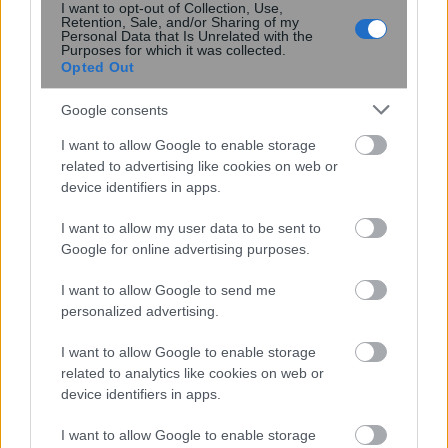
I want to opt-out of Collection, Use,
Retention, Sale, and/or Sharing of my
Personal Data that Is Unrelated with the
Purposes for which it was collected.
Opted Out
Google consents
I want to allow Google to enable storage
related to advertising like cookies on web or
device identifiers in apps.
“Ιανός”: Τα νεότερα για την πορεία του
I want to allow my user data to be sent to
κυκλώνα – Πού και πότε αναμένονται
Google for online advertising purposes.
μεγάλα ύψη βροχής – ΒΙΝΤΕΟ
I want to allow Google to send me
personalized advertising.
I want to allow Google to enable storage
09:23
, 18 Σεπτεμβρίου 2020
||
Επικαιρότητα
related to analytics like cookies on web or
device identifiers in apps.
I want to allow Google to enable storage