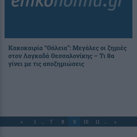
Κακοκαιρία “Θάλεια”: Μεγάλες οι ζημιές
στον Λαγκαδά Θεσσαλονίκης – Τι θα
γίνει με τις αποζημιώσεις
<
1
…
7
8
9
10
11
…
>