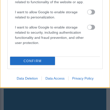
related to functionality of the website or app.
I want to allow Google to enable storage
related to personalization.
I want to allow Google to enable storage
related to security, including authentication
functionality and fraud prevention, and other
user protection.
“Ιανός” – Χαρδαλιάς: Πολύ κρίσιμο το
επόμενο 9ωρο – Παραμένουμε σε
CONFIRM
απόλυτη επιφυλακή – ΒΙΝΤΕΟ
Data Deletion
Data Access
Privacy Policy
14:57
, 17 Σεπτεμβρίου 2020
||
Επικαιρότητα