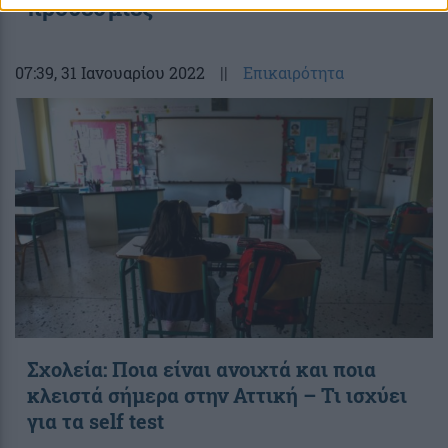
προθεσμίες
07:39
, 31 Ιανουαρίου 2022
||
Επικαιρότητα
Σχολεία: Ποια είναι ανοιχτά και ποια
κλειστά σήμερα στην Αττική – Τι ισχύει
για τα self test