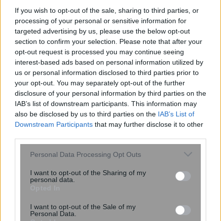
If you wish to opt-out of the sale, sharing to third parties, or
processing of your personal or sensitive information for
targeted advertising by us, please use the below opt-out
section to confirm your selection. Please note that after your
opt-out request is processed you may continue seeing
interest-based ads based on personal information utilized by
us or personal information disclosed to third parties prior to
your opt-out. You may separately opt-out of the further
disclosure of your personal information by third parties on the
Απαγορευτικό από Πειραιά για Κυκλάδες
IAB’s list of downstream participants. This information may
– Κλειστές οι γραμμές σε Ραφήνα και
also be disclosed by us to third parties on the
IAB’s List of
Downstream Participants
that may further disclose it to other
Λαύριο
third parties.
Please note that this website/app uses one or more Google
Personal Data Processing Opt Outs
services and may gather and store information including but
not limited to your visit or usage behaviour. You may click to
I want to opt-out of the Sharing of my
personal data.
grant or deny consent to Google and its third-party tags to
Opted In
use your data for below specified purposes in below Google
consent section.
I want to opt-out of the Sale of my
Personal Data.