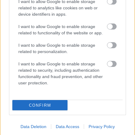
I want to allow Google to enable storage
related to analytics like cookies on web or
device identifiers in apps.
08:25
, 31 Ιανουαρίου 2022
||
My money
I want to allow Google to enable storage
related to functionality of the website or app.
I want to allow Google to enable storage
related to personalization.
I want to allow Google to enable storage
related to security, including authentication
functionality and fraud prevention, and other
user protection.
CONFIRM
Κακοκαιρία “Ελπίς”: Η αλήθεια για
τις αποζημιώσεις λόγω διακοπής
ρεύματος – Οι παγίδες και οι
Data Deletion
Data Access
Privacy Policy