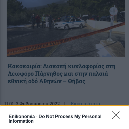
Κακοκαιρία: Διακοπή κυκλοφορίας στη
Λεωφόρο Πάρνηθος και στην παλαιά
εθνική οδό Αθηνών – Θήβας
11:01
, 3 Φεβρουαρίου 2022
||
Επικαιρότητα
Enikonomia -
Do Not Process My Personal
Information