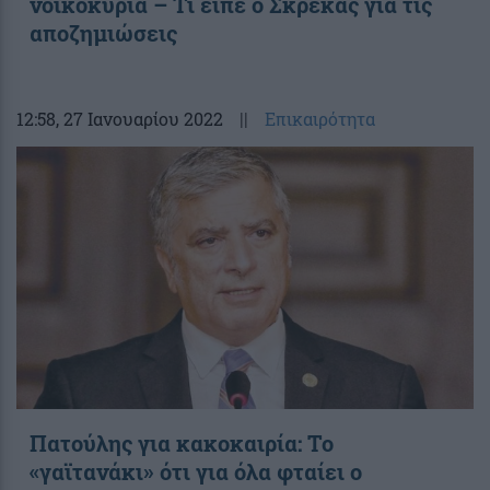
νοικοκυριά – Τι είπε ο Σκρέκας για τις
αποζημιώσεις
12:58
, 27 Ιανουαρίου 2022
||
Επικαιρότητα
Πατούλης για κακοκαιρία: Το
«γαϊτανάκι» ότι για όλα φταίει ο