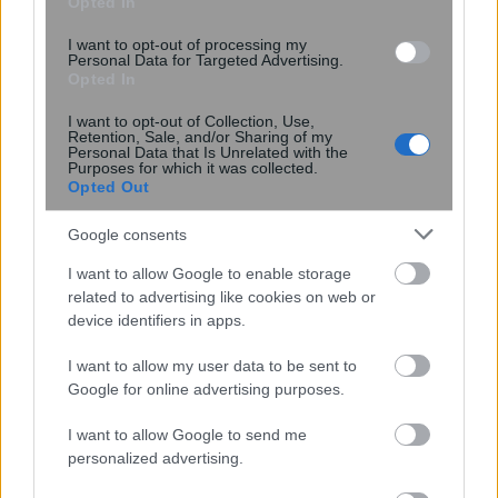
Opted In
I want to opt-out of processing my
Personal Data for Targeted Advertising.
Opted In
I want to opt-out of Collection, Use,
14:49
, 31 Ιανουαρίου 2022
||
Επικαιρότητα
Retention, Sale, and/or Sharing of my
Personal Data that Is Unrelated with the
Purposes for which it was collected.
Opted Out
Google consents
I want to allow Google to enable storage
related to advertising like cookies on web or
device identifiers in apps.
I want to allow my user data to be sent to
Google for online advertising purposes.
I want to allow Google to send me
Το γαϊτανάκι των ευθυνών για το χάος
personalized advertising.
στην Αττική Οδό