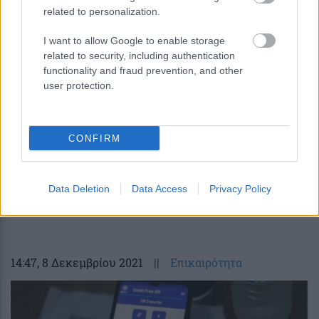
related to personalization.
I want to allow Google to enable storage
related to security, including authentication
functionality and fraud prevention, and other
user protection.
CONFIRM
«Υγεία πάνω απ’ όλα»: Η κάλυψη των
ασθενών μέσω επενδύσεων, έρευνας και
Data Deletion
Data Access
Privacy Policy
καινοτομίας
14:47
, 8 Δεκεμβρίου 2021
||
Επικαιρότητα