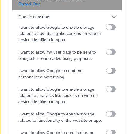
Opted Out
Google consents
I want to allow Google to enable storage
related to advertising like cookies on web or
device identifiers in apps.
I want to allow my user data to be sent to
Google for online advertising purposes.
I want to allow Google to send me
personalized advertising.
Στα 5.899 τα νέα κρούσματα κορονοϊού –
I want to allow Google to enable storage
81 νεκροί και 709 διασωληνωμένοι
related to analytics like cookies on web or
device identifiers in apps.
I want to allow Google to enable storage
15:45
, 8 Δεκεμβρίου 2021
||
Επικαιρότητα
related to functionality of the website or app.
I want to allow Google to enable storage