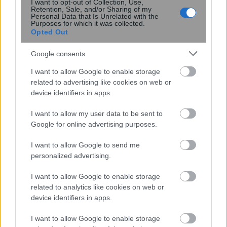
I want to opt-out of Collection, Use,
Retention, Sale, and/or Sharing of my
Personal Data that Is Unrelated with the
Purposes for which it was collected.
Opted Out
Google consents
I want to allow Google to enable storage
related to advertising like cookies on web or
device identifiers in apps.
I want to allow my user data to be sent to
Google for online advertising purposes.
Χιονοδρομικό κέντρο Παρνασσού:
I want to allow Google to send me
Ανοίγουν τα σαλέ και οι εξωτερικοί
personalized advertising.
χώροι
I want to allow Google to enable storage
related to analytics like cookies on web or
device identifiers in apps.
13:40
, 26 Οκτωβρίου 2021
||
Οικονομία
I want to allow Google to enable storage