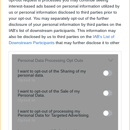
opt-out request is processed you may continue seeing
interest-based ads based on personal information utilized by
us or personal information disclosed to third parties prior to
your opt-out. You may separately opt-out of the further
Εορταστικό ωράριο: Πώς θα
disclosure of your personal information by third parties on the
λειτουργήσουν καταστήματα, σούπερ
IAB’s list of downstream participants. This information may
μάρκετ και τράπεζες
also be disclosed by us to third parties on the
IAB’s List of
Downstream Participants
that may further disclose it to other
third parties.
Please note that this website/app uses one or more Google
Personal Data Processing Opt Outs
services and may gather and store information including but
not limited to your visit or usage behaviour. You may click to
I want to opt-out of the Sharing of my
personal data.
grant or deny consent to Google and its third-party tags to
Opted In
use your data for below specified purposes in below Google
consent section.
I want to opt-out of the Sale of my
Personal Data.
Opted In
I want to opt-out of processing my
Personal Data for Targeted Advertising.
Opted In
20:55
, 13 Δεκεμβρίου 2021
||
Τουρισμός