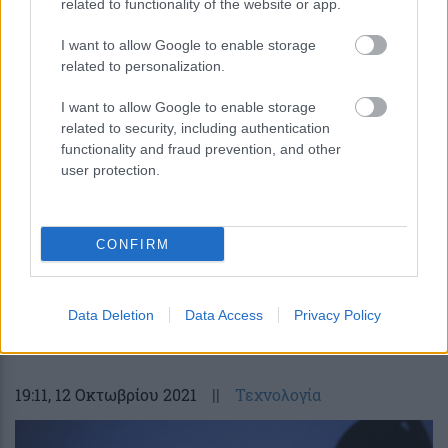
related to functionality of the website or app.
I want to allow Google to enable storage
related to personalization.
I want to allow Google to enable storage
related to security, including authentication
functionality and fraud prevention, and other
user protection.
CONFIRM
«Νέο Εξοικονομώ»: Σε λειτουργία η
ιστοσελίδα του προγράμματος – Όσα
πρέπει να γνωρίζετε
Data Deletion
Data Access
Privacy Policy
19:11
, 12 Οκτωβρίου 2021
||
Τεχνολογία