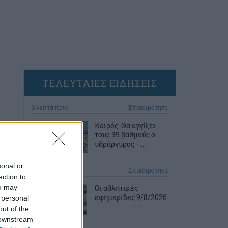
ΤΕΛΕΥΤΑΙΕΣ ΕΙΔΗΣΕΙΣ
3 λεπτά πριν
Επικαιρότητα
Καιρός: Θα αγγίξει
τους 39 βαθμούς ο
υδράργυρος –...
sonal or
48 λεπτά πριν
Επικαιρότητα
ection to
ou may
Οι αθλητικές
εφημερίδες 9/8/2026
 personal
out of the
 downstream