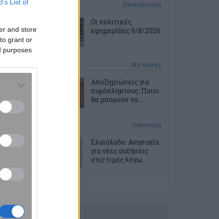
B’s List of
1 ώρα πριν
Επικαιρότητα
Οι πολιτικές
er and store
εφημερίδες 9/8/2026
to grant or
ed purposes
2 ώρες πριν
My money
Αποζημιώσεις για
πυρόπληκτους: Ποιοι
θα μπορούν να...
10 ώρες πριν
Οικονομία
Ελαιόλαδο: Ανησυχία
για νέες αυξήσεις
στις τιμές λόγω...