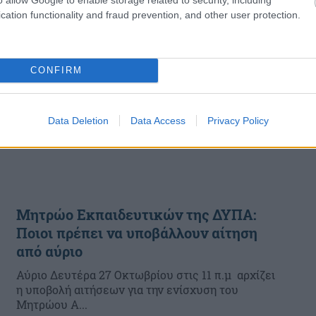
cation functionality and fraud prevention, and other user protection.
CONFIRM
Data Deletion
Data Access
Privacy Policy
Μητρώο Εκπαιδευτικών της ΔΥΠΑ:
Ποιοι πρέπει να υποβάλλουν αίτηση
από αύριο
Αύριο Δευτέρα 27 Οκτωβρίου στις 11 π.μ αρχίζει
η υποβολή αιτήσεων για την ενίσχυση του
Μητρώου Α...