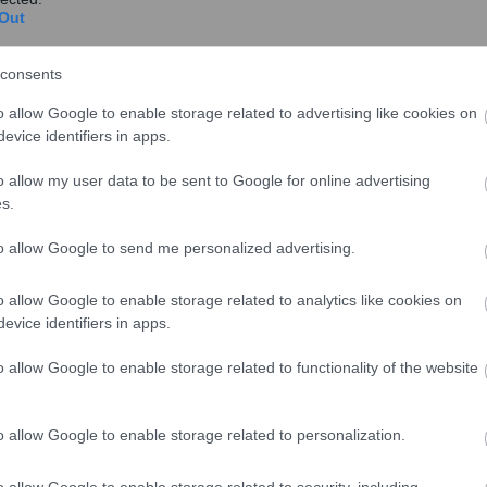
α
Out
ΑΑΔΕ: “Αλλάζει πρόσωπο” το
Φορολογικό Μητρώο για πολίτες και
consents
επιχειρήσεις – Όλες οι λεπτομέρειες
o allow Google to enable storage related to advertising like cookies on
evice identifiers in apps.
Γίνεται απλούστευση των διαδικασιών
Φορολογικού Μητρώου για πολίτες και
o allow my user data to be sent to Google for online advertising
επιχειρήσεις με απόφαση τ...
s.
to allow Google to send me personalized advertising.
y
o allow Google to enable storage related to analytics like cookies on
Εθνικό Μητρώο Παροχών και
evice identifiers in apps.
Ενισχύσεων: Ποιες αλλαγές έρχονται
και πώς θα λειτουργεί
o allow Google to enable storage related to functionality of the website
Αλλαγές αναμένεται να έρθουν εκτός μεγάλου
απροόπτου το επόμενο διάστημα στο Εθνικό
o allow Google to enable storage related to personalization.
Μητρώο Παροχ...
o allow Google to enable storage related to security, including