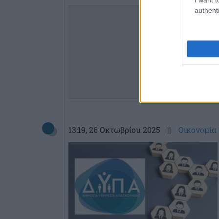
authenti
13:19
, 26 Οκτωβρίου 2025
||
Οικονομία