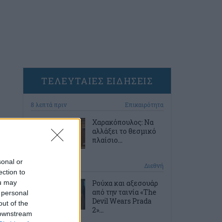
ΤΕΛΕΥΤΑΙΕΣ ΕΙΔΗΣΕΙΣ
8 λεπτά πριν
Επικαιρότητα
Χαρακόπουλος: Να
αλλάξει το θεσμικό
πλαίσιο...
sonal or
48 λεπτά πριν
Διεθνή
ection to
ou may
Ρούχα και αξεσουάρ
από την ταινία «The
 personal
Devil Wears Prada
out of the
2»...
 downstream