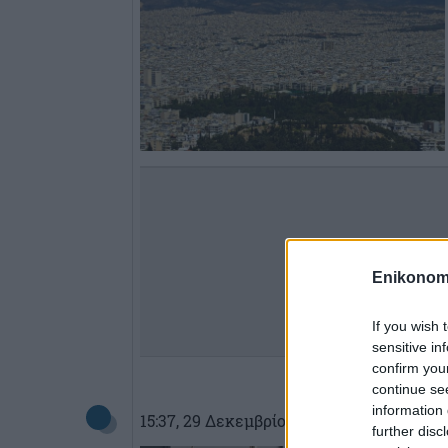
Enikonom
If you wish 
sensitive in
confirm you
continue se
information 
15:37
, 29 Δεκεμβρίου 2025
||
Οικονομί
further disc