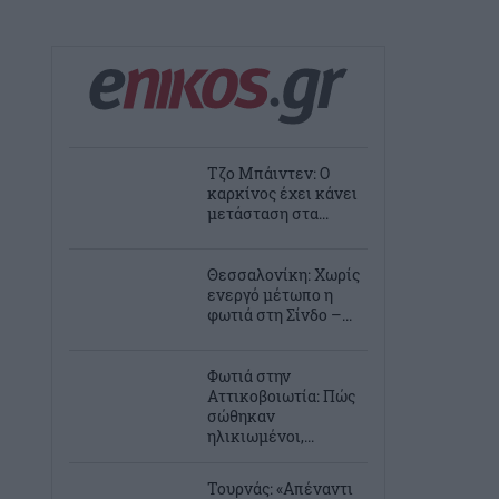
Τζο Μπάιντεν: Ο
καρκίνος έχει κάνει
μετάσταση στα...
Θεσσαλονίκη: Χωρίς
ενεργό μέτωπο η
φωτιά στη Σίνδο –...
Φωτιά στην
Αττικοβοιωτία: Πώς
σώθηκαν
ηλικιωμένοι,...
Τουρνάς: «Απέναντι