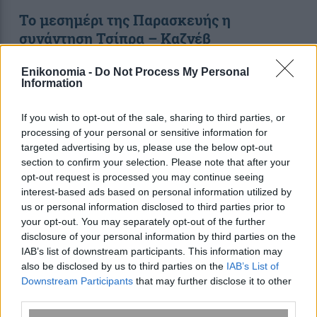
Το μεσημέρι της Παρασκευής η
συνάντηση Τσίπρα – Καζνέβ
Enikonomia -
Do Not Process My Personal
Information
09:30
, 18 Φεβρουαρίου 2017
||
Επικαιρότητα
If you wish to opt-out of the sale, sharing to third parties, or
processing of your personal or sensitive information for
targeted advertising by us, please use the below opt-out
section to confirm your selection. Please note that after your
opt-out request is processed you may continue seeing
interest-based ads based on personal information utilized by
us or personal information disclosed to third parties prior to
your opt-out. You may separately opt-out of the further
disclosure of your personal information by third parties on the
IAB’s list of downstream participants. This information may
also be disclosed by us to third parties on the
IAB’s List of
Downstream Participants
that may further disclose it to other
third parties.
Κλείνει ξανά την Παρασκευή η εθνική