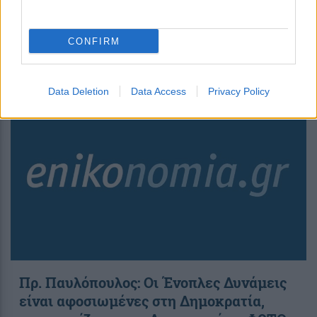
οικολογική ανισορροπία
CONFIRM
11:05
, 27 Οκτωβρίου 2019
||
Επικαιρότητα
Data Deletion
Data Access
Privacy Policy
Πρ. Παυλόπουλος: Οι Ένοπλες Δυνάμεις
είναι αφοσιωμένες στη Δημοκρατία,