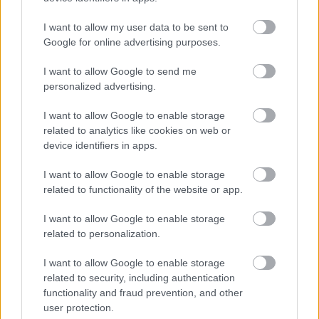
Προκόπης Παυλόπουλος: Λίκνο και
I want to allow my user data to be sent to
κοιτίδα του ελληνικού μπάσκετ η ΧΑΝΘ
Google for online advertising purposes.
I want to allow Google to send me
14:07
, 27 Οκτωβρίου 2019
||
Επικαιρότητα
personalized advertising.
I want to allow Google to enable storage
related to analytics like cookies on web or
device identifiers in apps.
I want to allow Google to enable storage
related to functionality of the website or app.
I want to allow Google to enable storage
related to personalization.
I want to allow Google to enable storage
related to security, including authentication
functionality and fraud prevention, and other
Παυλόπουλος: Είμαστε στο σημείο μηδέν
user protection.
για την κλιματική αλλαγή και την