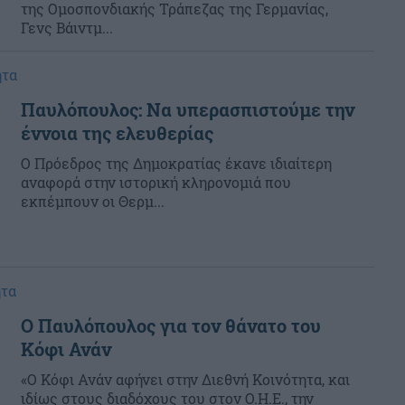
της Ομοσπονδιακής Τράπεζας της Γερμανίας,
Γενς Βάιντμ...
ητα
Παυλόπουλος: Να υπερασπιστούμε την
έννοια της ελευθερίας
Ο Πρόεδρος της Δημοκρατίας έκανε ιδιαίτερη
αναφορά στην ιστορική κληρονομιά που
εκπέμπουν οι Θερμ...
ητα
Ο Παυλόπουλος για τον θάνατο του
Κόφι Ανάν
«Ο Κόφι Ανάν αφήνει στην Διεθνή Κοινότητα, και
ιδίως στους διαδόχους του στον Ο.Η.Ε., την