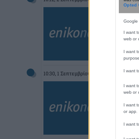
Opted 
Google 
I want t
web or d
I want t
purpose
I want 
10:30
, 1 Σεπτεμβρίου 2018
||
Επικαιρότ
I want t
web or d
I want t
or app.
I want t
I want t