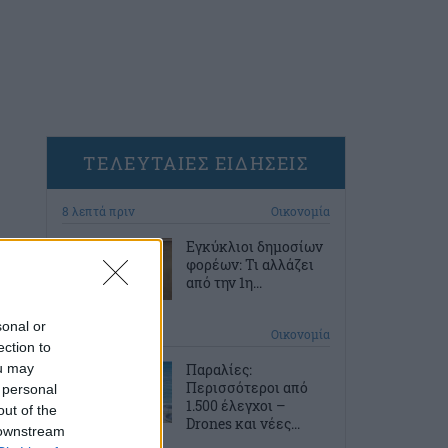
ΤΕΛΕΥΤΑΙΕΣ ΕΙΔΗΣΕΙΣ
8 λεπτά πριν
Οικονομία
Εγκύκλιοι δημοσίων
φορέων: Τι αλλάζει
από την 1η...
sonal or
38 λεπτά πριν
Οικονομία
ection to
ou may
Παραλίες:
Περισσότεροι από
 personal
1.500 έλεγχοι –
out of the
Drones και νέες...
 downstream