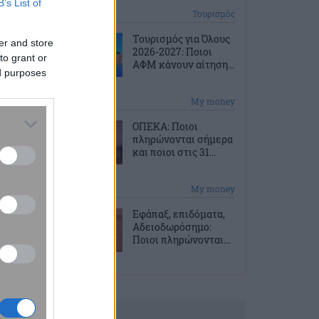
B’s List of
1 ώρα πριν
Τουρισμός
Τουρισμός για Όλους
er and store
2026-2027: Ποιοι
to grant or
ΑΦΜ κάνουν αίτηση...
ed purposes
2 ώρες πριν
My money
ΟΠΕΚΑ: Ποιοι
πληρώνονται σήμερα
και ποιοι στις 31...
2 ώρες πριν
My money
Εφάπαξ, επιδόματα,
Αδειοδωρόσημο:
Ποιοι πληρώνονται...