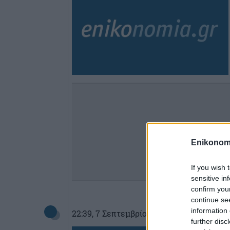
Enikonom
If you wish 
sensitive in
confirm you
continue se
information 
22:39
, 7 Σεπτεμβρίου 2018
||
Επικαιρότ
further disc