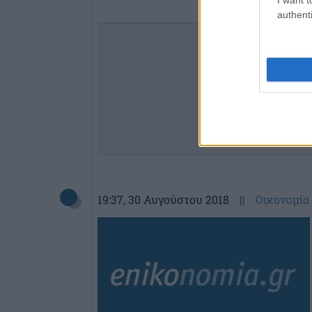
authenti
19:37
, 30 Αυγούστου 2018
||
Οικονομία