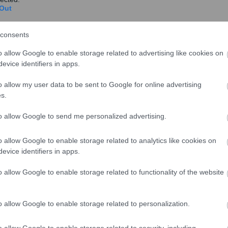
Out
Στον Χορτιάτη σήμερα ο Πρoκόπης
Παυλόπουλος για τα 74 χρόνια από το
consents
Ολοκαύτωμα
o allow Google to enable storage related to advertising like cookies on
Στο Δήμο Πυλαίας- Χορτιάτη, θα μεταβεί σήμερα
evice identifiers in apps.
ο Πρόεδρος της Δημοκρατίας, Προκόπης
Παυλόπουλος...
o allow my user data to be sent to Google for online advertising
s.
to allow Google to send me personalized advertising.
ητα
Παυλόπουλος: Η Μαραγκοπούλου
o allow Google to enable storage related to analytics like cookies on
αφήνει παρακαταθήκη μία
evice identifiers in apps.
ακαδημαϊκή πορεία και έναν αγώνα
o allow Google to enable storage related to functionality of the website
υπεράσπισης των δικαιωμάτων του
ανθρώπου
o allow Google to enable storage related to personalization.
Τα συλλυπητήρια για το θάνατο της Αλίκης
Γιωτοπούλου- Μαραγκοπούλου εξέφρασε με
o allow Google to enable storage related to security, including