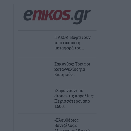
ΠΑΣΟΚ: Βαφτίζουν
«επιτυχία» τη
μεταφορά του...
Ζάκυνθος: Τρεις οι
καταγγελίες για
βιασμούς...
«Σαρώνουν» με
drones τις παραλίες:
Περισσότεροι από
1.500...
«Ελευθέριος
Βενιζέλος»:
Μετέφερε 18 κιλά