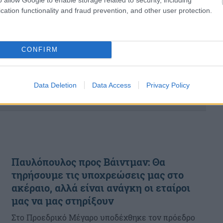
δήλωσή του ο Πρό...
cation functionality and fraud prevention, and other user protection.
CONFIRM
Data Deletion
Data Access
Privacy Policy
Παυλόπουλος προς Βάιντμαν: Θα
τηρήσουμε τις υποχρεώσεις μας στο
ακέραιο, αλλά είναι ανάγκη οι εταίροι
μας να μας στηρίξουν
Στο Προεδρικό Μέγαρο υποδέχθηκε τον πρόεδρο