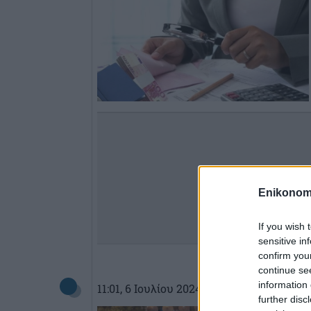
Enikonom
If you wish 
sensitive in
confirm you
continue se
information 
11:01
, 6 Ιουλίου 2024
||
Επικαιρότητα
further disc