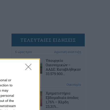
ΤΕΛΕΥΤΑΙΕΣ ΕΙΔΗΣΕΙΣ
6 ώρες πριν
Αγροτική ανάπτυξη
Υπουργείο
Οικονομικών –
ΑΑΔΕ: Καταβλήθηκαν
33.579.900...
sonal or
6 ώρες πριν
Οικονομία
ection to
ou may
Χρηματιστήριο:
 personal
Εβδομαδιαία άνοδος
out of the
1,76% – Κέρδη
 downstream
23,31%...