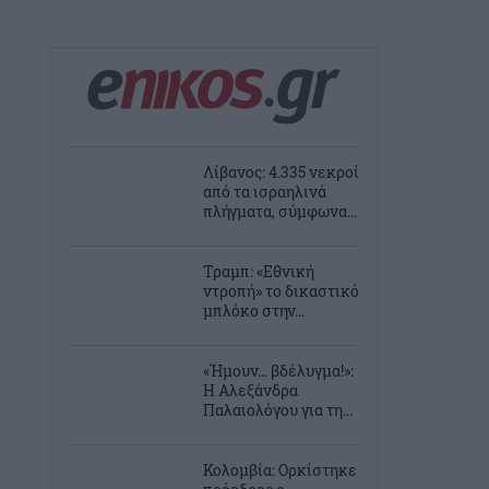
Λίβανος: 4.335 νεκροί
από τα ισραηλινά
πλήγματα, σύμφωνα...
Τραμπ: «Εθνική
ντροπή» το δικαστικό
μπλόκο στην...
«Ήμουν… βδέλυγμα!»:
Η Αλεξάνδρα
Παλαιολόγου για τη...
Κολομβία: Ορκίστηκε