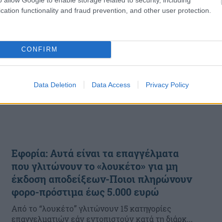
cation functionality and fraud prevention, and other user protection.
CONFIRM
Data Deletion
Data Access
Privacy Policy
Εφορία: Αυτά είναι τα επαγγέλματα
που γλιτώνουν το «λουκέτο» για μη
έκδοση αποδείξεων-Ποιοι πληρώνουν
φορο-πρόστιμα έως 5.000 ευρώ
Από το “λουκέτο” γλιτώνουν 15 κατηγορίες
επαγγελματιών εάν εντοπιστούν κατά τη διάρκ...