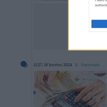
authenti
12:27
, 18 Ιουνίου 2024
||
Οικονομία