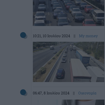
10:21
, 10 Ιουλίου 2024
||
My money
06:47
, 8 Ιουλίου 2024
||
Οικονομία