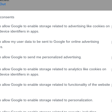
Out
Ακρίβεια: Παρατείνονται τα μέτρα για
τον έλεγχο των τιμών –
consents
Πενταπλασιάζεται το πρόστιμο για
o allow Google to enable storage related to advertising like cookies on
παραβάσεις στο πλαφόν
evice identifiers in apps.
Επεκτείνονται έως τις 31 Δεκεμβρίου 2024 τα
o allow my user data to be sent to Google for online advertising
μέτρα και οι παρεμβάσεις για τον έλεγχο των
s.
τιμών ενώ...
to allow Google to send me personalized advertising.
o allow Google to enable storage related to analytics like cookies on
Ανασφάλιστα οχήματα: Έρχονται
evice identifiers in apps.
“τσουχτερά πρόστιμα” σε 500.000
ιδιοκτήτες
o allow Google to enable storage related to functionality of the website
Το υπουργείο Εθνικής Οικονομίας και
Οικονομικών στέλνει τελεσίγραφο σε
o allow Google to enable storage related to personalization.
ιδιοκτήτες 500.000 που έχο...
o allow Google to enable storage related to security, including