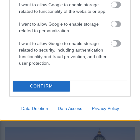
I want to allow Google to enable storage
related to functionality of the website or app.
I want to allow Google to enable storage
related to personalization.
I want to allow Google to enable storage
related to security, including authentication
functionality and fraud prevention, and other
user protection.
Προϋπολογισμός και συντάξεις στην
ατζέντα των συναντήσεων κυβέρνησης –
CONFIRM
τρόικας
Data Deletion
Data Access
Privacy Policy
17:10
, 11 Αυγούστου 2018
||
Διεθνή