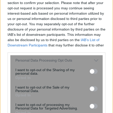
section to confirm your selection. Please note that after your
opt-out request is processed you may continue seeing
Στα 400 εκατ. ευρώ αυξάνεται ο
interest-based ads based on personal information utilized by
προϋπολογισμός για το πρόγραμμα
us or personal information disclosed to third parties prior to
ενίσχυσης νέων τουριστικών
your opt-out. You may separately opt-out of the further
disclosure of your personal information by third parties on the
επιχειρήσεων
IAB’s list of downstream participants. This information may
also be disclosed by us to third parties on the
IAB’s List of
Downstream Participants
that may further disclose it to other
third parties.
Please note that this website/app uses one or more Google
Personal Data Processing Opt Outs
services and may gather and store information including but
not limited to your visit or usage behaviour. You may click to
I want to opt-out of the Sharing of my
personal data.
grant or deny consent to Google and its third-party tags to
Opted In
use your data for below specified purposes in below Google
consent section.
I want to opt-out of the Sale of my
Personal Data.
Opted In
I want to opt-out of processing my
12:09
, 15 Σεπτεμβρίου 2018
||
Οικονομία
Personal Data for Targeted Advertising.
Opted In