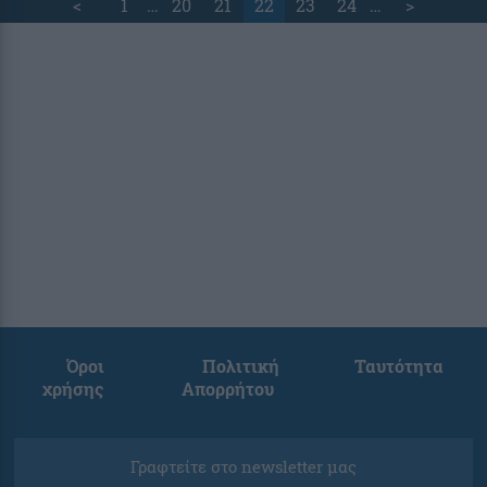
<
1
…
20
21
22
23
24
…
>
Όροι
Πολιτική
Ταυτότητα
χρήσης
Απορρήτου
Γραφτείτε στο newsletter μας