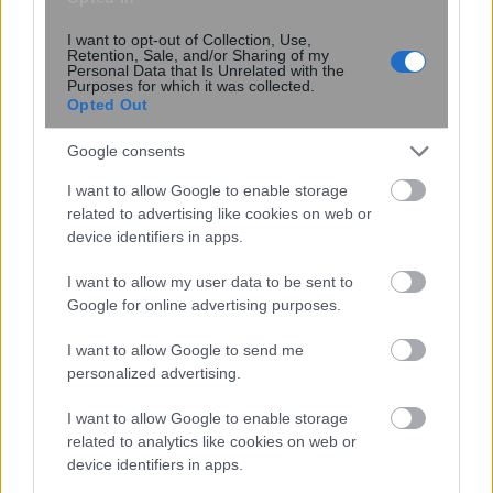
I want to opt-out of Collection, Use,
Retention, Sale, and/or Sharing of my
Personal Data that Is Unrelated with the
Purposes for which it was collected.
Opted Out
Google consents
I want to allow Google to enable storage
related to advertising like cookies on web or
device identifiers in apps.
I want to allow my user data to be sent to
Σχοινάς για τις συντάξεις: Να
Google for online advertising purposes.
τηρηθούν τα συμφωνημένα και θα
I want to allow Google to send me
συζητήσουμε – ΒΙΝΤΕΟ
personalized advertising.
I want to allow Google to enable storage
22:12
, 11 Σεπτεμβρίου 2018
||
Οικονομία
related to analytics like cookies on web or
device identifiers in apps.