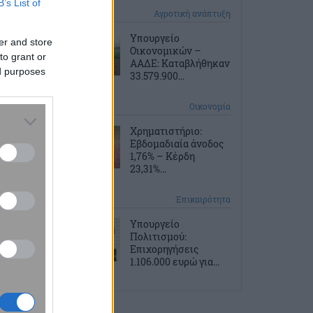
B’s List of
10 ώρες πριν
Αγροτική ανάπτυξη
Υπουργείο
er and store
Οικονομικών –
to grant or
ΑΑΔΕ: Καταβλήθηκαν
ed purposes
33.579.900...
10 ώρες πριν
Οικονομία
Χρηματιστήριο:
Εβδομαδιαία άνοδος
1,76% – Κέρδη
23,31%...
11 ώρες πριν
Επικαιρότητα
Υπουργείο
Πολιτισμού:
Επιχορηγήσεις
1.106.000 ευρώ για...