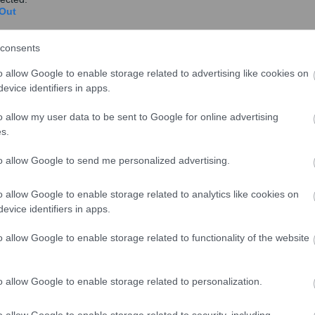
Out
Τα τελευταία χρόνια η αναζήτηση ενός καλού
κρασιού στη Γερμανία καταλήγει για πολλούς σε
κάποιο d...
consents
o allow Google to enable storage related to advertising like cookies on
evice identifiers in apps.
o allow my user data to be sent to Google for online advertising
s.
Ανοδικά κινούνται οι ηλεκτρονικές
to allow Google to send me personalized advertising.
αγορές στη χώρας μας
o allow Google to enable storage related to analytics like cookies on
Ολοένα και περισσότεροι Έλληνες στρέφονται
evice identifiers in apps.
στα ηλεκτρονικά καταστήματα προκειμένου να
κάνουν τις ...
o allow Google to enable storage related to functionality of the website
o allow Google to enable storage related to personalization.
o allow Google to enable storage related to security, including