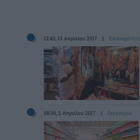
12:43
, 13 Απριλίου 2017
||
Επικαιρότητ
08:39
, 2 Απριλίου 2017
||
Οικονομία