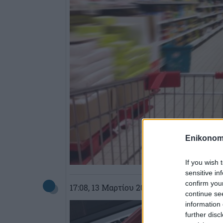
Enikonom
If you wish 
sensitive in
confirm you
17:08
, 13 Μαρτίου 2017
||
Επιχειρήσεις
continue se
information 
further disc