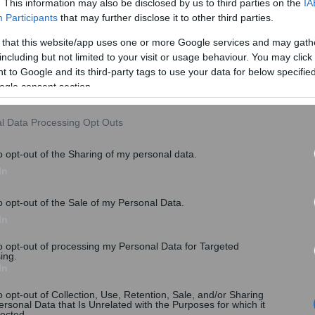
. This information may also be disclosed by us to third parties on the
IA
εκπτώσεις- Πόσα εξοικονομούν
Participants
that may further disclose it to other third parties.
Οκτώ στους δέκα καταναλωτές στην προσπάθειά
 that this website/app uses one or more Google services and may gath
τους να εξοικονομήσουν χρήματα, κυνηγούν όλο
including but not limited to your visit or usage behaviour. You may click 
και περι...
 to Google and its third-party tags to use your data for below specifi
ogle consent section.
l Data Processing Opt Outs
o opt-out of the Sharing of my personal data.
In
o opt-out of the Sale of my Personal Data.
In
to opt-out of processing my Personal Data for Targeted
ing.
In
o opt-out of Collection, Use, Retention, Sale, and/or Sharing
Καλά ποιοτικά κρασιά σε discounter;
ersonal Data that Is Unrelated with the Purposes for which it
lected.