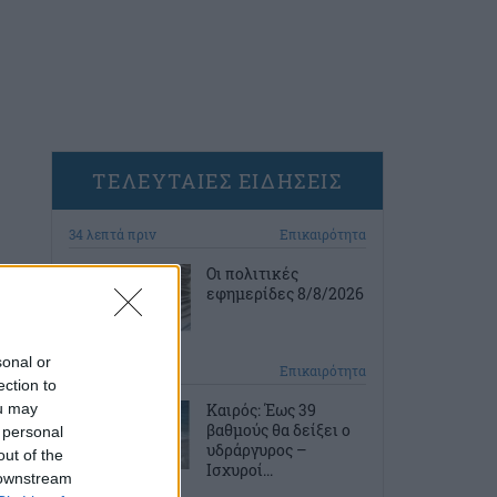
ΤΕΛΕΥΤΑΙΕΣ ΕΙΔΗΣΕΙΣ
34 λεπτά πριν
Επικαιρότητα
Οι πολιτικές
εφημερίδες 8/8/2026
sonal or
1 ώρα πριν
Επικαιρότητα
ection to
ou may
Καιρός: Έως 39
βαθμούς θα δείξει ο
 personal
υδράργυρος –
out of the
Ισχυροί...
 downstream