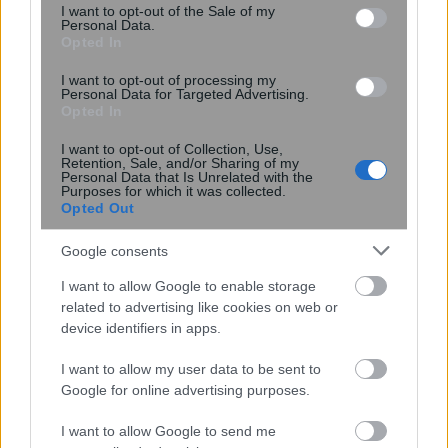
consent section.
I want to opt-out of the Sale of my
Personal Data.
Opted In
I want to opt-out of processing my
Personal Data for Targeted Advertising.
Opted In
22:35
, 1 Ιουνίου 2018
||
Επικαιρότητα
I want to opt-out of Collection, Use,
Retention, Sale, and/or Sharing of my
Personal Data that Is Unrelated with the
Purposes for which it was collected.
Opted Out
Google consents
I want to allow Google to enable storage
related to advertising like cookies on web or
device identifiers in apps.
I want to allow my user data to be sent to
Google for online advertising purposes.
I want to allow Google to send me
Κοντονής: Τουλάχιστον αστείες οι