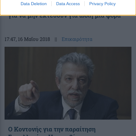
Data Deletion
Data Access
Privacy Policy
την ανακοίνωση των δικαστών του ΣτΕ
για να μην εκτεθούν για άλλη μια φορά
17:47
, 16 Μαΐου 2018
||
Επικαιρότητα
Ο Κοντονής για την παραίτηση