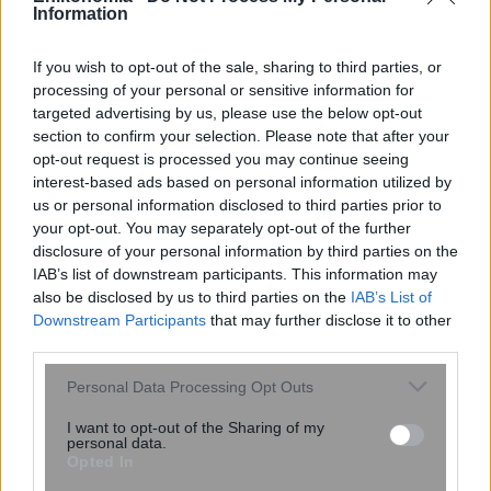
Information
If you wish to opt-out of the sale, sharing to third parties, or
processing of your personal or sensitive information for
targeted advertising by us, please use the below opt-out
section to confirm your selection. Please note that after your
opt-out request is processed you may continue seeing
interest-based ads based on personal information utilized by
us or personal information disclosed to third parties prior to
your opt-out. You may separately opt-out of the further
Κοντονής: Τεράστιες οι ευθύνες της ΝΔ
disclosure of your personal information by third parties on the
IAB’s list of downstream participants. This information may
που νομιμοποιεί από την πίσω πόρτα τη
also be disclosed by us to third parties on the
IAB’s List of
νεοναζιστική ιδεολογία της Χ.Α
Downstream Participants
that may further disclose it to other
third parties.
Please note that this website/app uses one or more Google
Personal Data Processing Opt Outs
services and may gather and store information including but
not limited to your visit or usage behaviour. You may click to
I want to opt-out of the Sharing of my
personal data.
grant or deny consent to Google and its third-party tags to
Opted In
use your data for below specified purposes in below Google