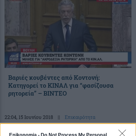
Βαριές κουβέντες από Κοντονή:
Κατηγορεί το ΚΙΝΑΛ για “φασίζουσα
ρητορεία” – ΒΙΝΤΕΟ
22:04
, 15 Ιουνίου 2018
||
Επικαιρότητα
Enikonomia -
Do Not Process My Personal