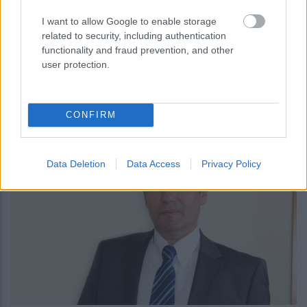
I want to allow Google to enable storage
related to security, including authentication
Τρύφων: Κίνητρα για τη μεγαλύτερη
functionality and fraud prevention, and other
user protection.
διείσδυση των γενοσήμων
CONFIRM
00:00
, 1 Ιανουαρίου 0001
||
Οικονομία
Data Deletion
Data Access
Privacy Policy