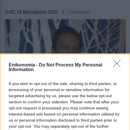
16:52
, 14 Νοεμβρίου 2016
||
Οικονομία
Enikonomia -
Do Not Process My Personal
Information
If you wish to opt-out of the sale, sharing to third parties, or
processing of your personal or sensitive information for
targeted advertising by us, please use the below opt-out
Τρύφων (ΠΕΦ): Καταστροφικά για την
section to confirm your selection. Please note that after your
αγορά φαρμάκου τα ποσά των clawback
opt-out request is processed you may continue seeing
και rebate
interest-based ads based on personal information utilized by
us or personal information disclosed to third parties prior to
your opt-out. You may separately opt-out of the further