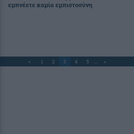
εμπνέετε καμία εμπιστοσύνη
<
1
2
3
4
5
…
>