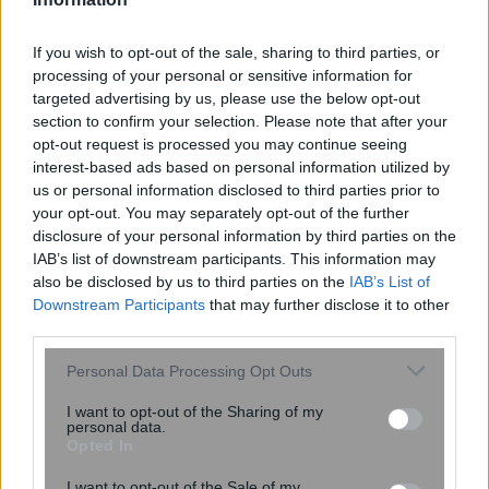
If you wish to opt-out of the sale, sharing to third parties, or
processing of your personal or sensitive information for
targeted advertising by us, please use the below opt-out
section to confirm your selection. Please note that after your
opt-out request is processed you may continue seeing
interest-based ads based on personal information utilized by
us or personal information disclosed to third parties prior to
your opt-out. You may separately opt-out of the further
Αλέξης Τσίπρας: Η μόνη απάντηση στο
disclosure of your personal information by third parties on the
γιατί απουσιάζει ο κ. Μητσοτάκης είναι
IAB’s list of downstream participants. This information may
γιατί δεν έχει απαντήσεις
also be disclosed by us to third parties on the
IAB’s List of
Downstream Participants
that may further disclose it to other
third parties.
Please note that this website/app uses one or more Google
Personal Data Processing Opt Outs
services and may gather and store information including but
not limited to your visit or usage behaviour. You may click to
I want to opt-out of the Sharing of my
personal data.
grant or deny consent to Google and its third-party tags to
Opted In
use your data for below specified purposes in below Google
consent section.
I want to opt-out of the Sale of my