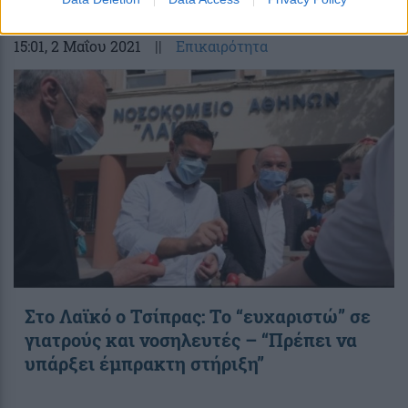
15:01
, 2 Μαΐου 2021
||
Επικαιρότητα
Στο Λαϊκό ο Τσίπρας: Το “ευχαριστώ” σε
γιατρούς και νοσηλευτές – “Πρέπει να
υπάρξει έμπρακτη στήριξη”