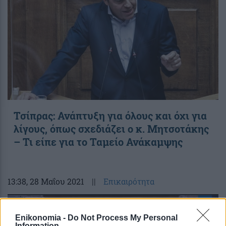
Τσίπρας: Ανάπτυξη για όλους και όχι για
λίγους, όπως σχεδιάζει ο κ. Μητσοτάκης
– Τι είπε για το Ταμείο Ανάκαμψης
13:38
, 28 Μαΐου 2021
||
Επικαιρότητα
Enikonomia -
Do Not Process My Personal
Information