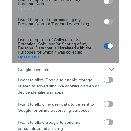
Personal Data.
Opted In
I want to opt-out of processing my
Personal Data for Targeted Advertising.
Opted In
13:21
, 11 Μαΐου 2021
||
Επικαιρότητα
I want to opt-out of Collection, Use,
Retention, Sale, and/or Sharing of my
Personal Data that Is Unrelated with the
Purposes for which it was collected.
Opted Out
Google consents
I want to allow Google to enable storage
related to advertising like cookies on web or
device identifiers in apps.
I want to allow my user data to be sent to
Google for online advertising purposes.
Επίκαιρη ερώτηση Τσίπρα σε
I want to allow Google to send me
Μητσοτάκη για τις αλλαγές στο σύστημα
personalized advertising.