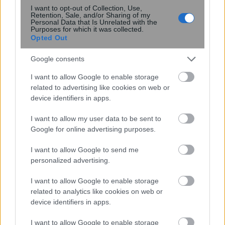
I want to opt-out of Collection, Use,
Retention, Sale, and/or Sharing of my
Personal Data that Is Unrelated with the
Purposes for which it was collected.
Opted Out
Google consents
I want to allow Google to enable storage
related to advertising like cookies on web or
device identifiers in apps.
Τροπολογία ΣΥΡΙΖΑ για την προστασία
I want to allow my user data to be sent to
πρώτης κατοικίας – Τσίπρας: Ο
Google for online advertising purposes.
Μητσοτάκης δεν έχει καμία δικαιολογία
I want to allow Google to send me
personalized advertising.
I want to allow Google to enable storage
22:20
, 8 Απριλίου 2020
||
Επικαιρότητα
related to analytics like cookies on web or
device identifiers in apps.
I want to allow Google to enable storage