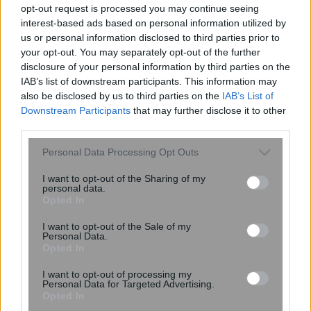
opt-out request is processed you may continue seeing
Τσίπρας: Πάρτι των προγραμμάτων
interest-based ads based on personal information utilized by
«κατάρτισης» με τα χρήματα που έπρεπε
us or personal information disclosed to third parties prior to
να δίνουν σε επιστήμονες
your opt-out. You may separately opt-out of the further
disclosure of your personal information by third parties on the
IAB’s list of downstream participants. This information may
also be disclosed by us to third parties on the
IAB’s List of
Downstream Participants
that may further disclose it to other
third parties.
Please note that this website/app uses one or more Google
Personal Data Processing Opt Outs
services and may gather and store information including but
not limited to your visit or usage behaviour. You may click to
I want to opt-out of the Sharing of my
personal data.
grant or deny consent to Google and its third-party tags to
Opted In
use your data for below specified purposes in below Google
consent section.
I want to opt-out of the Sale of my
Personal Data.
Opted In
16:32
, 9 Απριλίου 2020
||
Επικαιρότητα
I want to opt-out of processing my
Personal Data for Targeted Advertising.
Opted In