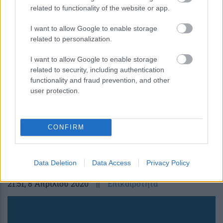
related to functionality of the website or app.
I want to allow Google to enable storage
related to personalization.
I want to allow Google to enable storage
related to security, including authentication
functionality and fraud prevention, and other
user protection.
Τσίπρας στον ΑΝΤ1 για κορονοϊό:
Δύσκολη μάχη σε αντίξοες συνθήκες –
CONFIRM
Στηρίζουμε δεν σημαίνει και σιωπούμε –
ΒΙΝΤΕΟ
Data Deletion
Data Access
Privacy Policy
21:51
, 8 Απριλίου 2020
||
Επικαιρότητα