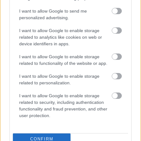
I want to allow Google to send me
personalized advertising.
Πιερρακάκης: Μηδενίζονται οι χρεώσεις
για αναλήψεις από ΑΤΜ
I want to allow Google to enable storage
related to analytics like cookies on web or
device identifiers in apps.
18:57
, 23 Ιουνίου 2025
||
Οικονομία
I want to allow Google to enable storage
related to functionality of the website or app.
I want to allow Google to enable storage
related to personalization.
I want to allow Google to enable storage
related to security, including authentication
functionality and fraud prevention, and other
user protection.
CONFIRM