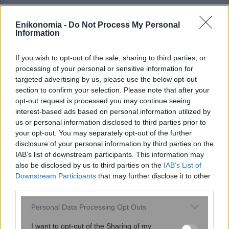
Enikonomia -
Do Not Process My Personal
Information
If you wish to opt-out of the sale, sharing to third parties, or
processing of your personal or sensitive information for
targeted advertising by us, please use the below opt-out
section to confirm your selection. Please note that after your
opt-out request is processed you may continue seeing
interest-based ads based on personal information utilized by
us or personal information disclosed to third parties prior to
your opt-out. You may separately opt-out of the further
Ένωση Εργαζομένων Καταναλωτών
disclosure of your personal information by third parties on the
IAB’s list of downstream participants. This information may
Ελλάδας: Δικαίωση για τους
also be disclosed by us to third parties on the
IAB’s List of
καταναλωτές η κατάργηση των
Downstream Participants
that may further disclose it to other
τραπεζικών χρεώσεων
third parties.
Please note that this website/app uses one or more Google
Personal Data Processing Opt Outs
services and may gather and store information including but
not limited to your visit or usage behaviour. You may click to
I want to opt-out of the Sharing of my