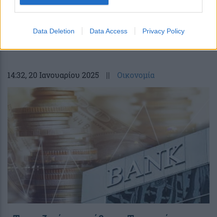
Νέες χρεώσεις από τις εταιρείες
διασύνδεσης POS: Οι πρώτες αντιδράσεις
Data Deletion
Data Access
Privacy Policy
του εμπορικού κόσμου
14:32
, 20 Ιανουαρίου 2025
||
Οικονομία