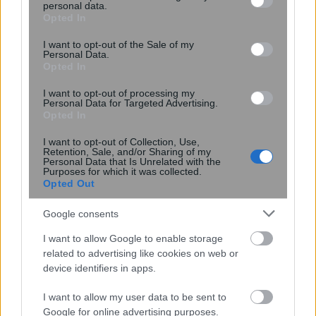
personal data.
grant or deny consent to Google and its third-party tags to
Opted In
use your data for below specified purposes in below Google
consent section.
I want to opt-out of the Sale of my
Personal Data.
Opted In
I want to opt-out of processing my
Personal Data for Targeted Advertising.
Opted In
I want to opt-out of Collection, Use,
Retention, Sale, and/or Sharing of my
13:45
, 21 Ιουλίου 2025
||
Personal Data that Is Unrelated with the
Purposes for which it was collected.
Opted Out
Google consents
I want to allow Google to enable storage
related to advertising like cookies on web or
device identifiers in apps.
I want to allow my user data to be sent to
Google for online advertising purposes.