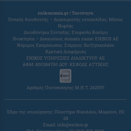
enikonomia.gr | Ταυτότητα
Γενικός διευθυντής – Διαχειριστής ιστοσελίδας: Μάνος
Νιφλής
Διευθύντρια Σύνταξης: Στεφανία Κασίμη
Ιδιοκτησία – Δικαιούχος domain name: ENIKOS AE
Νόμιμος Εκπρόσωπος: Στέργιος Χατζηνικολάου
Κρατική Διαφήμιση
ΕΝΙΚΟΣ ΥΠΗΡΕΣΙΕΣ ΔΙΑΔΙΚΤΥΟΥ ΑΕ
ΑΦΜ: 800384700 ΔΟΥ: ΚΕΦΟΔΕ ΑΤΤΙΚΗΣ
Αριθμός Πιστοποίησης Μ.Η.Τ. 242097
Έδρα της επιχείρησης: Πλαστήρα Νικολάου, Μαρούσι, 151
24
Email:
info@enikos.gr
Τηλ. Επικοινωνίας: +30 (210) 878-8006