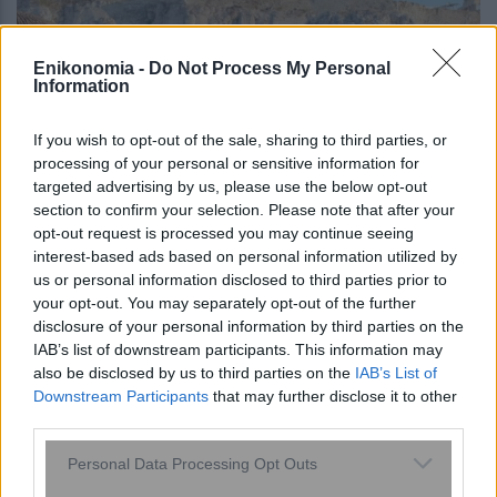
Enikonomia -
Do Not Process My Personal
Information
If you wish to opt-out of the sale, sharing to third parties, or
processing of your personal or sensitive information for
targeted advertising by us, please use the below opt-out
section to confirm your selection. Please note that after your
opt-out request is processed you may continue seeing
«Ανακαινίζω»: Έρχεται νέο πρόγραμμα
interest-based ads based on personal information utilized by
us or personal information disclosed to third parties prior to
για 20.000 κλειστά σπίτια – Τι δείχνουν
your opt-out. You may separately opt-out of the further
τα στοιχεία για ενοίκια και οικοδομικά
disclosure of your personal information by third parties on the
υλικά
IAB’s list of downstream participants. This information may
also be disclosed by us to third parties on the
IAB’s List of
Downstream Participants
that may further disclose it to other
third parties.
Please note that this website/app uses one or more Google
Personal Data Processing Opt Outs
services and may gather and store information including but