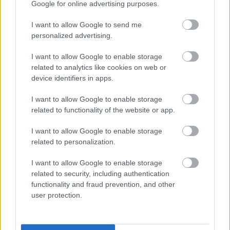
Google for online advertising purposes.
Νέο πρόγραμμα «Ανακαινίζω»: Τι
διευκρίνισε ο Παπαθανάσης
I want to allow Google to send me
personalized advertising.
I want to allow Google to enable storage
19:10
, 28 Ιανουαρίου 2026
||
Οικονομία
related to analytics like cookies on web or
device identifiers in apps.
I want to allow Google to enable storage
related to functionality of the website or app.
I want to allow Google to enable storage
related to personalization.
I want to allow Google to enable storage
related to security, including authentication
functionality and fraud prevention, and other
user protection.
Παπαθανάσης για νέο πρόγραμμα
«Ανακαινίζω»: Περί τον Μάιο ανοίγει η