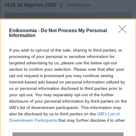
19:19
, 24 Μαρτίου 2025
||
Οικονομία
Enikonomia -
Do Not Process My Personal
Information
If you wish to opt-out of the sale, sharing to third parties, or
processing of your personal or sensitive information for
targeted advertising by us, please use the below opt-out
section to confirm your selection. Please note that after your
opt-out request is processed you may continue seeing
interest-based ads based on personal information utilized by
us or personal information disclosed to third parties prior to
Νέα αύξηση κατώτατου μισθού:
your opt-out. You may separately opt-out of the further
Διευκρινίσεις Τσάπαλου και Μαρινάκη
disclosure of your personal information by third parties on the
IAB’s list of downstream participants. This information may
για τη φορολογική επιβάρυνση-Τι θα
also be disclosed by us to third parties on the
IAB’s List of
γίνει με τις κλίμακες φορολογίας
Downstream Participants
that may further disclose it to other
third parties.