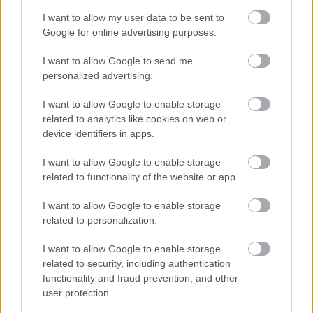
I want to allow my user data to be sent to
Google for online advertising purposes.
I want to allow Google to send me
Μαρινάκης για παροχές: Με βάση τα
personalized advertising.
υπερέσοδα θα γίνουν οι ανακοινώσεις-Τι
είπε για τα δάνεια
I want to allow Google to enable storage
related to analytics like cookies on web or
device identifiers in apps.
21:29
, 20 Φεβρουαρίου 2025
||
Οικονομία
I want to allow Google to enable storage
related to functionality of the website or app.
I want to allow Google to enable storage
related to personalization.
I want to allow Google to enable storage
related to security, including authentication
functionality and fraud prevention, and other
user protection.