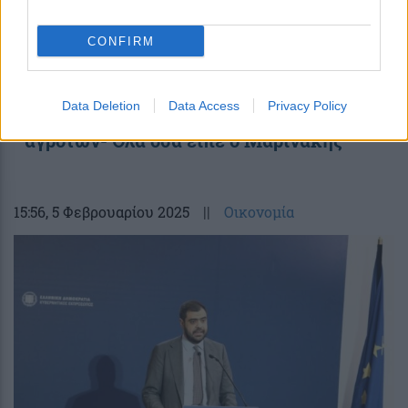
CONFIRM
Πότε θα εισαχθεί στη Βουλή το σχέδιο
νόμου για τη ρύθμιση κόκκινων
Data Deletion
Data Access
Privacy Policy
δανείων των συνεταιρισμών και των
αγροτών- Όλα όσα είπε ο Μαρινάκης
15:56
, 5 Φεβρουαρίου 2025
||
Οικονομία