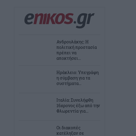
Ανδρουλάκης: Η
πολιτική προστασία
πρέπει να
αποκτήσει...
Ηράκλειο: Υπεγράφη
η σύμβαση για τα
συστήματα...
Ιταλία: Συνελήφθη
16χρονος έξω από την
Φλωρεντία για...
Οι διακοπές
κατέληξαν σε