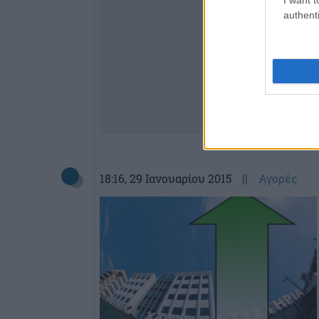
authenti
18:16
, 29 Ιανουαρίου 2015
||
Αγορές