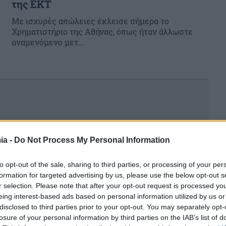
της ΕΚΤ
Με ισχυρές απώλειες έκλεισε σήμερα το
Χρηματιστήριο της Αθήνας, όπως ήταν άλλωστε
αναμενόμενο μετ...
ia -
Do Not Process My Personal Information
to opt-out of the sale, sharing to third parties, or processing of your per
formation for targeted advertising by us, please use the below opt-out s
r selection. Please note that after your opt-out request is processed y
eing interest-based ads based on personal information utilized by us or
disclosed to third parties prior to your opt-out. You may separately opt-
losure of your personal information by third parties on the IAB’s list of