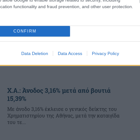
cation functionality and fraud prevention, and other user protection.
CONFIRM
Data Deletion
Data Access
Privacy Policy
Χ.Α.: Άνοδος 3,16% μετά από βουτιά
15,39%
Με άνοδο 3,16% έκλεισε ο γενικός δείκτης του
Χρηματιστηρίου της Αθήνας, μετά την καταιγίδα
του τε...