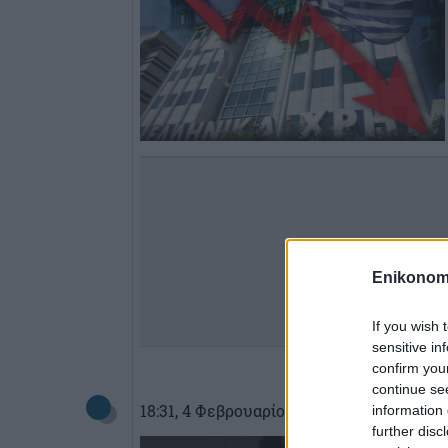
Enikonom
If you wish 
sensitive in
confirm you
continue se
18:31
, 4 Φεβρουαρίου 2015
||
Αγορές
information 
further disc