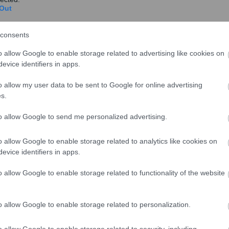
Out
Χ.Α.: Μεγάλη άνοδος μετά τη νηνεμία
στις σχέσεις με την Ευρωζώνη
consents
Το χαμήλωμα των τόνων από την κυβέρνηση και
o allow Google to enable storage related to advertising like cookies on
την Ευρωζώνη, μετά τη δημόσια σύγκρουση
evice identifiers in apps.
Βαρουφάκη και...
o allow my user data to be sent to Google for online advertising
s.
to allow Google to send me personalized advertising.
Χ.Α. : Έκλεισε με πτώση μετά τις
o allow Google to enable storage related to analytics like cookies on
δηλώσεις Σόιμπλε και Ντάισελμπλουμ
evice identifiers in apps.
Με απώλειες έκλεισε η χρηματιστηριακή αγορά
o allow Google to enable storage related to functionality of the website
στην τελευταία συνεδρίαση της εβδομάδας, μετά
τη χθεσ...
o allow Google to enable storage related to personalization.
o allow Google to enable storage related to security, including