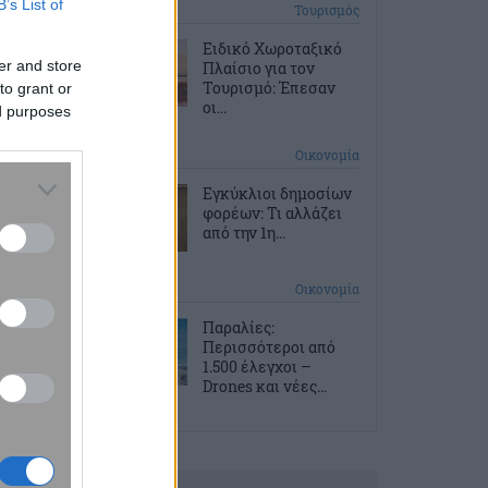
B’s List of
1 ώρα πριν
Τουρισμός
Ειδικό Χωροταξικό
er and store
Πλαίσιο για τον
Τουρισμό: Έπεσαν
to grant or
οι...
ed purposes
2 ώρες πριν
Οικονομία
Εγκύκλιοι δημοσίων
φορέων: Τι αλλάζει
από την 1η...
2 ώρες πριν
Οικονομία
Παραλίες:
Περισσότεροι από
1.500 έλεγχοι –
Drones και νέες...