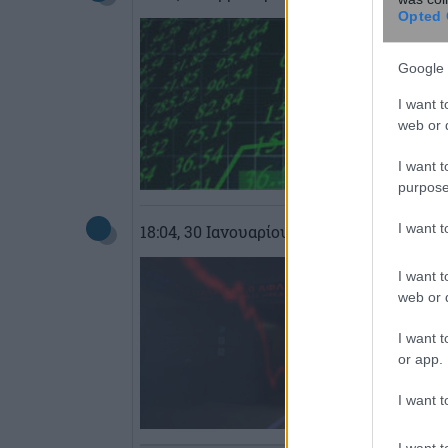
Opted 
Google 
I want t
web or d
I want t
purpose
I want 
18:04
, 30 Ιανουαρίου 2015
||
Αγορές
I want t
web or d
I want t
or app.
I want t
I want t