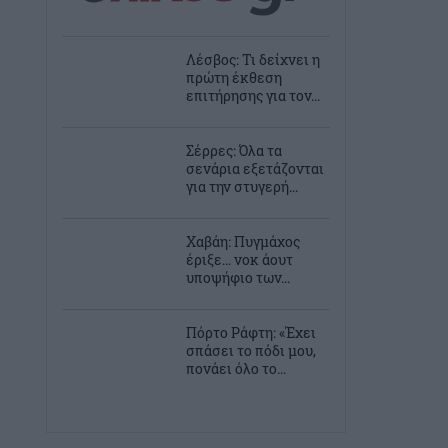
Λέσβος: Τι δείχνει η
πρώτη έκθεση
επιτήρησης για τον...
Σέρρες: Όλα τα
σενάρια εξετάζονται
για την στυγερή...
Χαβάη: Πυγμάχος
έριξε… νοκ άουτ
υποψήφιο των...
Πόρτο Ράφτη: «Έχει
σπάσει το πόδι μου,
πονάει όλο το...