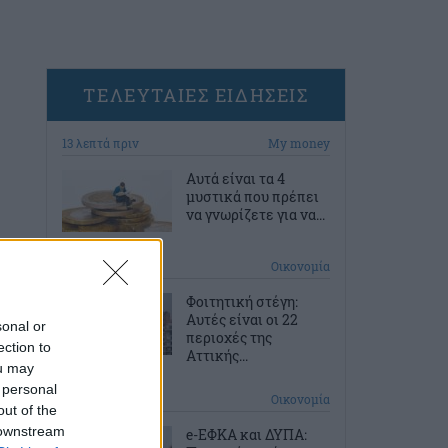
ΤΕΛΕΥΤΑΙΕΣ ΕΙΔΗΣΕΙΣ
13 λεπτά πριν
My money
Αυτά είναι τα 4
μυστικά που πρέπει
να γνωρίζετε για να...
43 λεπτά πριν
Οικονομία
Φοιτητική στέγη:
Aυτές είναι οι 22
sonal or
περιοχές της
ection to
Αττικής...
ou may
 personal
1 ώρα πριν
Οικονομία
out of the
 downstream
e-ΕΦΚΑ και ΔΥΠΑ: