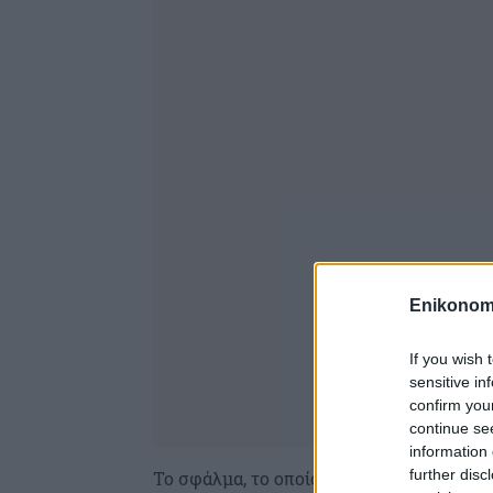
Enikonom
If you wish 
sensitive in
confirm you
continue se
information 
further disc
Το σφάλμα, το οποίο δημοσιοποίησε πρώ