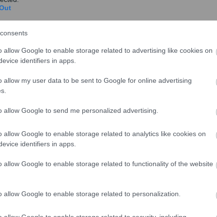
Out
ύνδεαν τα ακουστικά από το κινητό τηλέφωνο,
consents
le θεώρησε σωστό να διαθέσει μία νέα ενημέρωση για
o allow Google to enable storage related to advertising like cookies on
ί το σφάλμα.
evice identifiers in apps.
θέσιμη προς όλους, ενώ συμπεριλαμβάνονται ακόμα 2
o allow my user data to be sent to Google for online advertising
s.
ει με την εφαρμογή Photos και για ένα ακόμα σφάλμα
νων επεκτάσεων.
to allow Google to send me personalized advertising.
o allow Google to enable storage related to analytics like cookies on
evice identifiers in apps.
o allow Google to enable storage related to functionality of the website
o allow Google to enable storage related to personalization.
o allow Google to enable storage related to security, including