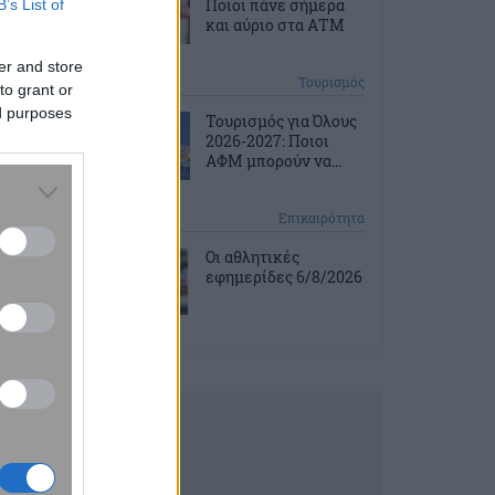
Ποιοι πάνε σήμερα
B’s List of
και αύριο στα ΑΤΜ
er and store
2 ώρες πριν
Τουρισμός
to grant or
ed purposes
Τουρισμός για Όλους
2026-2027: Ποιοι
ΑΦΜ μπορούν να...
2 ώρες πριν
Επικαιρότητα
Οι αθλητικές
εφημερίδες 6/8/2026