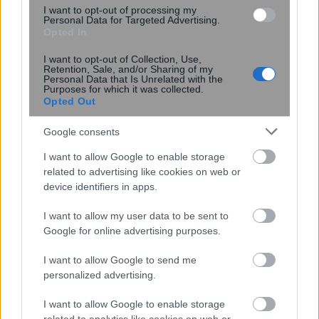
I want to opt-out of processing my
Personal Data for Targeted Advertising.
Opted In
Τσίχλα κατά του HPV: Νέα μελέτη
I want to opt-out of Collection, Use,
Retention, Sale, and/or Sharing of my
δείχνει μείωση του ιού έως 93% –
Personal Data that Is Unrelated with the
Ελπίδες για την πρόληψη του
Purposes for which it was collected.
Opted Out
καρκίνου του στόματος
Google consents
I want to allow Google to enable storage
related to advertising like cookies on web or
device identifiers in apps.
I want to allow my user data to be sent to
Google for online advertising purposes.
I want to allow Google to send me
personalized advertising.
Η πατατοσαλάτα θα γίνει απίστευτα
νόστιμη αν προσθέσετε 1 απρόσμενο
I want to allow Google to enable storage
υλικό – Συνήθως το πετάμε