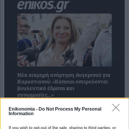
Νέα αιχμηρή ανάρτηση Αυγερινού για
Καρυστιανού: «Κάποιοι ονειρεύονται
βουλευτικά έδρανα και
συνωμοσίες…»
Enikonomia -
Do Not Process My Personal
Information
If you wish to opt-out of the sale, sharing to third parties, or