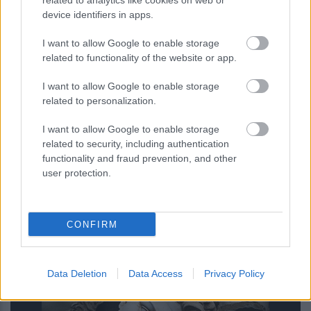
related to analytics like cookies on web or
device identifiers in apps.
I want to allow Google to enable storage
related to functionality of the website or app.
I want to allow Google to enable storage
related to personalization.
I want to allow Google to enable storage
related to security, including authentication
functionality and fraud prevention, and other
user protection.
Επίθεση στην αλυσίδα εφοδιασμού
του npm: Παραβιάστηκε το δημοφιλές
CONFIRM
πακέτο Keyv με 127 εκατ.
εβδομαδιαίες λήψεις
Data Deletion
Data Access
Privacy Policy