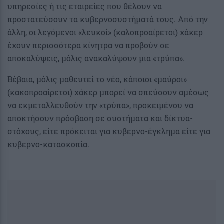
υπηρεσίες ή τις εταιρείες που θέλουν να
προστατεύσουν τα κυβερνοσυστήματά τους. Από την
άλλη, οι λεγόμενοι «λευκοί» (καλοπροαίρετοι) χάκερ
έχουν περισσότερα κίνητρα να προβούν σε
αποκαλύψεις, μόλις ανακαλύψουν μια «τρύπα».
Βέβαια, μόλις μαθευτεί το νέο, κάποιοι «μαύροι»
(κακοπροαίρετοι) χάκερ μπορεί να σπεύσουν αμέσως
να εκμεταλλευθούν την «τρύπα», προκειμένου να
αποκτήσουν πρόσβαση σε συστήματα και δίκτυα-
στόχους, είτε πρόκειται για κυβερνο-έγκλημα είτε για
κυβερνο-κατασκοπία.