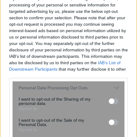
processing of your personal or sensitive information for
targeted advertising by us, please use the below opt-out
section to confirm your selection. Please note that after your
opt-out request is processed you may continue seeing
interest-based ads based on personal information utilized by
Αποκαταστάθηκε η εντυπωσιακή
us or personal information disclosed to third parties prior to
your opt-out. You may separately opt-out of the further
ρωμαϊκή πισίνα στις αρχαίες
disclosure of your personal information by third parties on the
Τράλλεις: Αρχιτεκτονικό θαύμα
IAB’s list of downstream participants. This information may
χωρητικότητας 300 ατόμων έρχεται
also be disclosed by us to third parties on the
IAB’s List of
στο...
Downstream Participants
that may further disclose it to other
third parties.
Please note that this website/app uses one or more Google
Personal Data Processing Opt Outs
services and may gather and store information including but
not limited to your visit or usage behaviour. You may click to
I want to opt-out of the Sharing of my
personal data.
grant or deny consent to Google and its third-party tags to
Opted In
use your data for below specified purposes in below Google
consent section.
I want to opt-out of the Sale of my
Personal Data.
Opted In