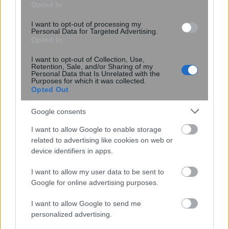
Opted In
Νέα μέθοδος μετατρέπει το PVC σε
λιπαντικό υψηλής απόδοσης
I want to opt-out of processing my
Personal Data for Targeted Advertising.
Opted In
I want to opt-out of Collection, Use,
Retention, Sale, and/or Sharing of my
Personal Data that Is Unrelated with the
Purposes for which it was collected.
Opted Out
Google consents
περισσότερα
I want to allow Google to enable storage
related to advertising like cookies on web or
device identifiers in apps.
14:10
, 7 Αυγούστου 2026
||
Επικαιρότητα
I want to allow my user data to be sent to
Google for online advertising purposes.
I want to allow Google to send me
personalized advertising.