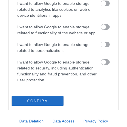
I want to allow Google to enable storage
related to analytics like cookies on web or
device identifiers in apps.
I want to allow Google to enable storage
related to functionality of the website or app.
I want to allow Google to enable storage
Επέκταση του Μετρό Θεσσαλονίκης προς
related to personalization.
την Καλαμαριά: Αρχίζουν τα δοκιμαστικά
δρομολόγια
I want to allow Google to enable storage
related to security, including authentication
functionality and fraud prevention, and other
user protection.
07:44
, 7 Αυγούστου 2026
||
CONFIRM
Data Deletion
Data Access
Privacy Policy