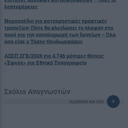
λεπτομέρειες
Νομοσχέδιο για καταχρηστικές πρακτικές
τραπεζών: Πότε θα κλειδώσει το πλαφόν στο
ποσό για την αποπληρωμή των δανείων – Όλα
όσα είπε ο Τάκης Θεοδωρικάκος
ΑΣΕΠ 2ΓΒ/2026 για 4.746 μόνιμες θέσεις:
«Έφυγε» για Εθνικό Τυπογραφείο
Σχόλια Αναγνωστών
σχολίασε και εσύ