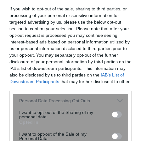
If you wish to opt-out of the sale, sharing to third parties, or
processing of your personal or sensitive information for
targeted advertising by us, please use the below opt-out
section to confirm your selection. Please note that after your
opt-out request is processed you may continue seeing
interest-based ads based on personal information utilized by
us or personal information disclosed to third parties prior to
Νέοι υπέρλεπτοι υπεραγωγοί
your opt-out. You may separately opt-out of the further
ανοίγουν τον δρόμο για μικρότερες
disclosure of your personal information by third parties on the
και αποδοτικότερες κβαντικές
IAB’s list of downstream participants. This information may
συσκευές
also be disclosed by us to third parties on the
IAB’s List of
Downstream Participants
that may further disclose it to other
third parties.
Please note that this website/app uses one or more Google
Personal Data Processing Opt Outs
services and may gather and store information including but
not limited to your visit or usage behaviour. You may click to
I want to opt-out of the Sharing of my
personal data.
grant or deny consent to Google and its third-party tags to
Opted In
use your data for below specified purposes in below Google
consent section.
I want to opt-out of the Sale of my
Personal Data.