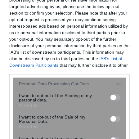
targeted advertising by us, please use the below opt-out
section to confirm your selection. Please note that after your
opt-out request is processed you may continue seeing
interest-based ads based on personal information utilized by
Κουίζ: Πόσο καλός είσαι στην
us or personal information disclosed to third parties prior to
ελληνική μυθολογία; Δοκίμασε τις
your opt-out. You may separately opt-out of the further
γνώσεις σου και κάνε το 3 στα 3
disclosure of your personal information by third parties on the
IAB’s list of downstream participants. This information may
also be disclosed by us to third parties on the
IAB’s List of
Downstream Participants
that may further disclose it to other
third parties.
Please note that this website/app uses one or more Google
Personal Data Processing Opt Outs
services and may gather and store information including but
not limited to your visit or usage behaviour. You may click to
I want to opt-out of the Sharing of my
personal data.
grant or deny consent to Google and its third-party tags to
περισσότερα
Opted In
use your data for below specified purposes in below Google
consent section.
I want to opt-out of the Sale of my
Personal Data.
Opted In
14:07
, 8 Αυγούστου 2026
||
I want to opt-out of processing my