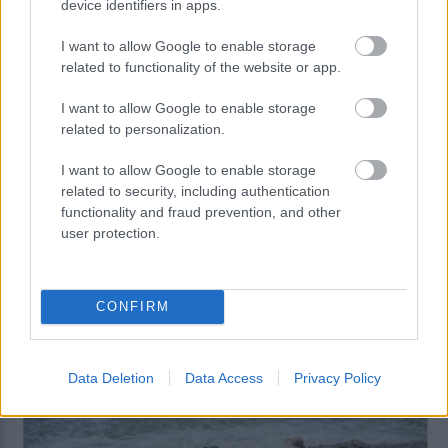
device identifiers in apps.
I want to allow Google to enable storage
related to functionality of the website or app.
I want to allow Google to enable storage
related to personalization.
I want to allow Google to enable storage
related to security, including authentication
Η Realnews αυτής της Κυριακής
functionality and fraud prevention, and other
user protection.
07:15
, 8 Αυγούστου 2026
||
CONFIRM
Data Deletion
Data Access
Privacy Policy