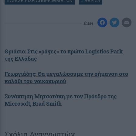
#
ΔΙΑΧΕΙΡΙΣΗ ΑΠΟΡΡΙΜΜΑΤΩΝ
#
ΛΑΡΙΣΑ
share
Θριάσιο: Στις «ράγες» το πρώτο Logistics Park
της Ελλάδας
Γεωργιάδης: Θα μεγαλώσουμε την σήμανση στο
καλάθι του νοικοκυριού
Συνάντηση Μητσοτάκη με τον Πρόεδρο της
Microsoft, Brad Smith
Σχόλια Αναγνωστών