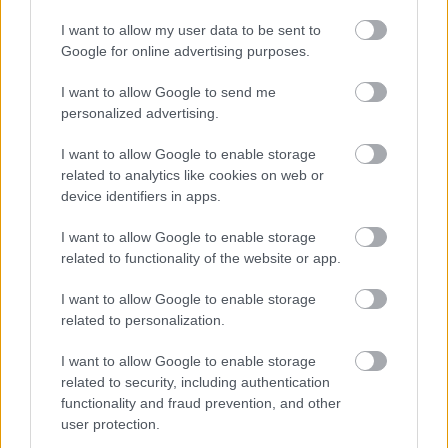
Νέα όρια στην αναζήτηση της
I want to allow my user data to be sent to
σκοτεινής ύλης από το XENONnT
Google for online advertising purposes.
I want to allow Google to send me
personalized advertising.
I want to allow Google to enable storage
related to analytics like cookies on web or
device identifiers in apps.
I want to allow Google to enable storage
περισσότερα
related to functionality of the website or app.
I want to allow Google to enable storage
related to personalization.
20:40
, 9 Αυγούστου 2026
||
Επικαιρότητα
I want to allow Google to enable storage
related to security, including authentication
functionality and fraud prevention, and other
user protection.