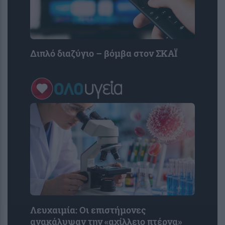
Διπλό διαζύγιο – βόμβα στον ΣΚΑΪ
Λευχαιμία: Οι επιστήμονες
ανακάλυψαν την «αχίλλειο πτέρνα»