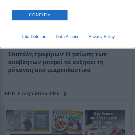
CONFIRM
Data Deletion
Data Access
Privacy Policy
Σπατάλη τροφίμων: Η μείωση των
αποβλήτων μπορεί να αυξήσει τη
ρύπανση από μικροπλαστικά
14:07
, 8 Αυγούστου 2026
||