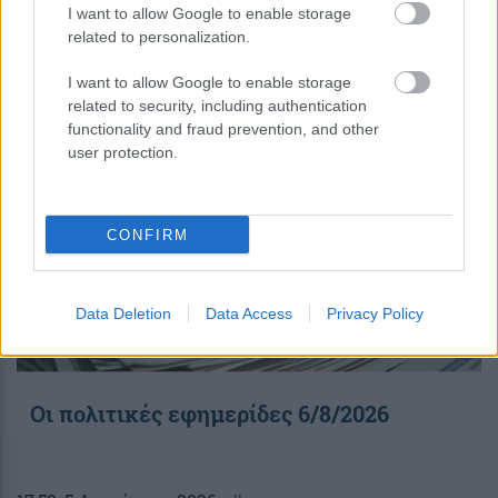
I want to allow Google to enable storage
related to personalization.
08:30
, 6 Αυγούστου 2026
||
I want to allow Google to enable storage
related to security, including authentication
functionality and fraud prevention, and other
user protection.
CONFIRM
Data Deletion
Data Access
Privacy Policy
Οι πολιτικές εφημερίδες 6/8/2026