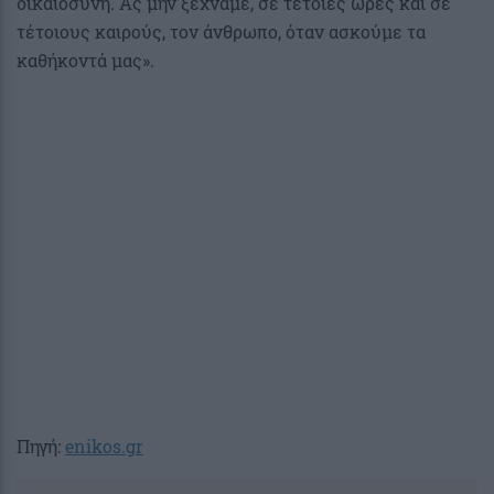
δικαιοσύνη. Ας μην ξεχνάμε, σε τέτοιες ώρες και σε
τέτοιους καιρούς, τον άνθρωπο, όταν ασκούμε τα
καθήκοντά μας».
Πηγή:
enikos.gr