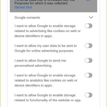
Purposes for which it was collected.
Opted Out
Google consents
I want to allow Google to enable storage
related to advertising like cookies on web or
device identifiers in apps.
I want to allow my user data to be sent to
Κουίζ: Πόσο καλά γνωρίζετε την
Google for online advertising purposes.
ελληνική μυθολογία; Μπορείτε να
κάνετε το 3 στα 3;
I want to allow Google to send me
personalized advertising.
I want to allow Google to enable storage
related to analytics like cookies on web or
device identifiers in apps.
I want to allow Google to enable storage
related to functionality of the website or app.
περισσότερα