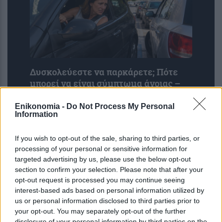
Δυσκολεύεστε να παρκάρετε; Πότε
μπορεί να είναι σύμπτωμα άνοιας –
Εμφανίζεται πριν την απώλεια
μνήμης
Enikonomia -
Do Not Process My Personal
Information
If you wish to opt-out of the sale, sharing to third parties, or
processing of your personal or sensitive information for
targeted advertising by us, please use the below opt-out
section to confirm your selection. Please note that after your
opt-out request is processed you may continue seeing
interest-based ads based on personal information utilized by
us or personal information disclosed to third parties prior to
your opt-out. You may separately opt-out of the further
disclosure of your personal information by third parties on the