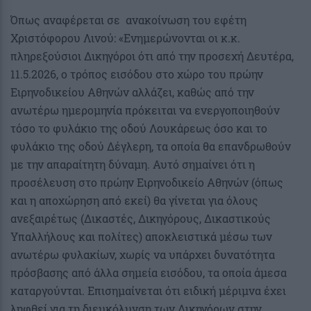
Όπως αναφέρεται σε ανακοίνωση του εφέτη
Χριστόφορου Λινού: «Ενημερώνονται οι κ.κ.
πληρεξούσιοι Δικηγόροι ότι από την προσεχή Δευτέρα,
11.5.2026, ο τρόπος εισόδου στο χώρο του πρώην
Ειρηνοδικείου Αθηνών αλλάζει, καθώς από την
ανωτέρω ημερομηνία πρόκειται να ενεργοποιηθούν
τόσο το φυλάκιο της οδού Λουκάρεως όσο και το
φυλάκιο της οδού Δέγλερη, τα οποία θα επανδρωθούν
με την απαραίτητη δύναμη. Αυτό σημαίνει ότι η
προσέλευση στο πρώην Ειρηνοδικείο Αθηνών (όπως
και η αποχώρηση από εκεί) θα γίνεται για όλους
ανεξαιρέτως (Δικαστές, Δικηγόρους, Δικαστικούς
Υπαλλήλους και πολίτες) αποκλειστικά μέσω των
ανωτέρω φυλακίων, χωρίς να υπάρχει δυνατότητα
πρόσβασης από άλλα σημεία εισόδου, τα οποία άμεσα
καταργούνται. Επισημαίνεται ότι ειδική μέριμνα έχει
ληφθεί για τη διευκόλυνση των Δικηγόρων στην