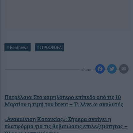
#
Realnews
#
ΠΡΟΣΦΟΡΑ
share
Πετρέλαιο: Στο χαμηλότερο επίπεδο από τις 10
Μαρτίου η τιμή του brent – Τι λένε οι αναλυτές
«Ανακαίνιση Κατοικίας»: Σήμερα ανοίγει η
πλατφόρμα για τις βεβαιώσεις επιλεξιμότητας –