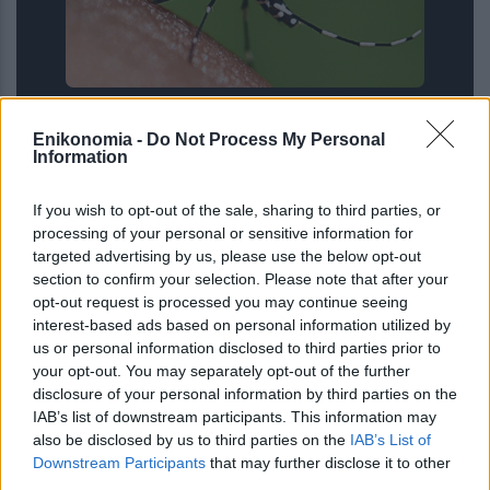
ΙΣΑ για έξαρση του ιού του Δυτικού
Enikonomia -
Do Not Process My Personal
Νείλου στην Αττική: Ζητά άμεση
Information
εντατικοποίηση των μέτρων κατά των
κουνουπιών
If you wish to opt-out of the sale, sharing to third parties, or
processing of your personal or sensitive information for
targeted advertising by us, please use the below opt-out
section to confirm your selection. Please note that after your
opt-out request is processed you may continue seeing
interest-based ads based on personal information utilized by
us or personal information disclosed to third parties prior to
your opt-out. You may separately opt-out of the further
disclosure of your personal information by third parties on the
IAB’s list of downstream participants. This information may
also be disclosed by us to third parties on the
IAB’s List of
Downstream Participants
that may further disclose it to other
third parties.