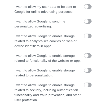
I want to allow my user data to be sent to
Google for online advertising purposes.
I want to allow Google to send me
3 κοινά λάθη το καλοκαίρι που
personalized advertising.
αυξάνουν τον κίνδυνο για καρκίνο του
δέρματος – Πώς να προστατευτούμε;
I want to allow Google to enable storage
related to analytics like cookies on web or
device identifiers in apps.
I want to allow Google to enable storage
related to functionality of the website or app.
I want to allow Google to enable storage
related to personalization.
I want to allow Google to enable storage
Διευθέτηση των αποζημιώσεων των
related to security, including authentication
functionality and fraud prevention, and other
Στρατιωτικών Ιατρών, μετά από
user protection.
αίτημα του ΙΣΑ