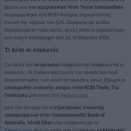
βαρέλι και
στο αμερικανικό West Texas Intermediate
διαμορφώθηκε στα 80,53 δολάρια, σημειώνοντας
πτώση της τάξεως του 5,1%. Σύμφωνα με το ίδιο
δημοσίευμα οι τιμές αυτές αυτές είναι οι χαμηλότερες
που έχουν καταγραφεί από τις 10 Μαρτίου 2026.
Τι λένε οι αναλυτές
Στο θέμα του
πετρελαίου
αναφέρονται αναφέρονται οι
αναλυτές. Oι traders αποτιμούν την προοπτική περί
αποκατάστασης των ροών πετρελαίου, όπως δήλωσε
ο
επικεφαλής αναλυτής αγοράς στην KCM Trade, Τιμ
Γουότερερ
μιλώντας στο
Reuters.com
.
Από την πλευρά του
ο στρατηγικός αναλυτής
εμπορευμάτων στην Commonwealth Bank of
Australia, Vivek Dhar
είπε σύμφωνα με το
Reuters.com
πως οι τιμές στα συμβόλαια
μελλοντικής