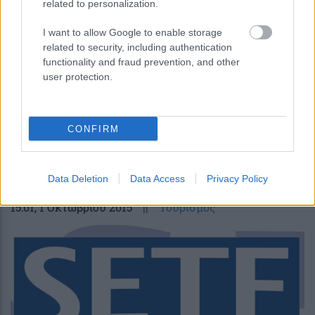
related to personalization.
I want to allow Google to enable storage
related to security, including authentication
functionality and fraud prevention, and other
user protection.
CONFIRM
Με στόχο την προσέλκυση ιατρικών
επισκεπτών ταξιδεύει η EURODENTICA
Data Deletion
Data Access
Privacy Policy
15:01
, 1 Οκτωβρίου 2015
||
Τουρισμός