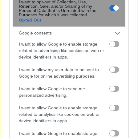
I want to opt-out of Collection, Use,
Retention, Sale, and/or Sharing of my
Personal Data that Is Unrelated with the
Purposes for which it was collected.
Νέα κβαντική πύλη εντοπίζει μόνη
Opted Out
της τα σφάλματα ως απώλειες
φωτονίων
Google consents
I want to allow Google to enable storage
related to advertising like cookies on web or
device identifiers in apps.
I want to allow my user data to be sent to
Google for online advertising purposes.
I want to allow Google to send me
personalized advertising.
Κουίζ: Πόσο καλά θυμάστε την
I want to allow Google to enable storage
ελληνική μυθολογία; Μπορείτε να
related to analytics like cookies on web or
device identifiers in apps.
απαντήσετε σωστά και στις 3
ερωτήσεις;
I want to allow Google to enable storage