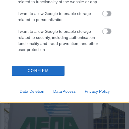
related to functionality of the website or app.
I want to allow Google to enable storage
related to personalization.
I want to allow Google to enable storage
related to security, including authentication
functionality and fraud prevention, and other
περισσότερα
user protection.
CONFIRM
18:14
, 4 Αυγούστου 2026
||
Επιχειρήσεις
Data Deletion
Data Access
Privacy Policy