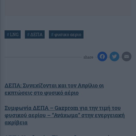
#
LNG
#
ΔΕΠΑ
#
φυσικο αεριο
share
ΔΕΠΑ: Συνεχίζονται και τον Απρίλιο οι
εκπτώσεις στο φυσικό αέριο
Συμφωνία ΔΕΠΑ – Gazprom για την τιμή του
φυσικού αερίου – “Ανάχωμα” στην ενεργειακή
ακρίβεια