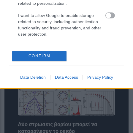
related to personalization.
I want to allow Google to enable storage
Ενέσεις αδυνατίσματος: Προκαλούν
related to security, including authentication
τα GLP-1 τριχόπτωση; Μελέτη δείχνει
functionality and fraud prevention, and other
πώς επηρεάζει τα μαλλιά
user protection.
CONFIRM
Data Deletion
Data Access
Privacy Policy
Δύο στρώσεις βορίου μπορεί να
καταρρίψουν το ρεκόρ