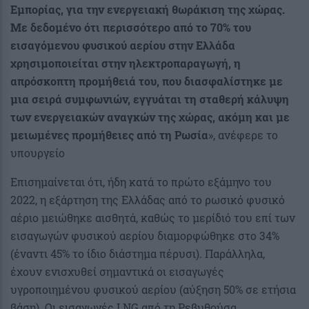
Εμπορίας, για την ενεργειακή θωράκιση της χώρας.
Με δεδομένο ότι περισσότερο από το 70% του
εισαγόμενου φυσικού αερίου στην Ελλάδα
χρησιμοποιείται στην ηλεκτροπαραγωγή, η
απρόσκοπτη προμήθειά του, που διασφαλίστηκε με
μια σειρά συμφωνιών, εγγυάται τη σταθερή κάλυψη
των ενεργειακών αναγκών της χώρας, ακόμη και με
μειωμένες προμήθειες από τη Ρωσία
», ανέφερε το
υπουργείο
Επισημαίνεται ότι, ήδη κατά το πρώτο εξάμηνο του
2022, η εξάρτηση της Ελλάδας από το ρωσικό φυσικό
αέριο μειώθηκε αισθητά, καθώς το μερίδιό του επί των
εισαγωγών φυσικού αερίου διαμορφώθηκε στο 34%
(έναντι 45% το ίδιο διάστημα πέρυσι). Παράλληλα,
έχουν ενισχυθεί σημαντικά οι εισαγωγές
υγροποιημένου φυσικού αερίου (αύξηση 50% σε ετήσια
βάση). Οι εισαγωγές LNG από τη Ρεβυθούσα