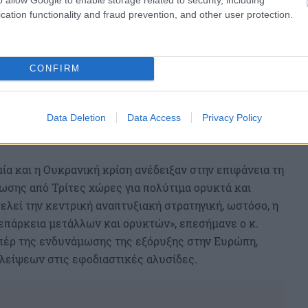
cation functionality and fraud prevention, and other user protection.
CONFIRM
Data Deletion
Data Access
Privacy Policy
μία και η Ουκρανική κρίση ανέδειξαν στην επιφάνεια τη
σης από Τρίτες χώρες για πολύτιμα ορυκτά και
λεί την κεντρική αναπτυξιακή στρατηγική, ωστόσο, η
 επάρκεια μετάλλων και ορυκτών», επεσήμανε ο κ.
υπέρ της ενδυνάμωσης της εξόρυξης στην Ευρώπη,
λλείψεων στις εφοδιαστικές αλυσίδες.