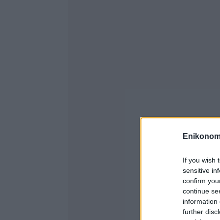
Enikonom
If you wish 
sensitive in
confirm you
continue se
information 
further disc