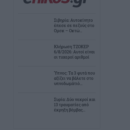
Σιβηρία: Αυτοκίνητο
έπεσε σε πεζούς στο
Ομσκ – Οκτώ...
Κλήρωση ΤΖΟΚΕΡ
6/8/2026: Αυτοί είναι
οι τυχεροί αριθμοί
Ύπνος: Τα 3 φυτά που
αξίζει να βάλετε στο
υπνοδωμάτιό...
Συρία: Δύο νεκροί και
13 τραυματίες από
έκρηξη βόμβας...