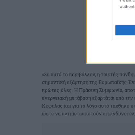
authenti
«Σε αυτό το περιβάλλον, η τριετής πανδη
σημαντική εξάρτηση της Ευρωπαϊκής Ένω
πρώτες ύλες. Η Πράσινη Συμφωνία, αποτε
ενεργειακή μετάβαση εξαρτάται από την
Κεφάλας και για το λόγο αυτό τάχθηκε 
ώστε να αντιμετωπιστούν οι κίνδυνοι ε