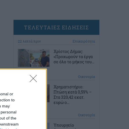
ΤΕΛΕΥΤΑΙΕΣ ΕΙΔΗΣΕΙΣ
22 λεπτά πριν
Επικαιρότητα
Χρίστος Δήμας:
«Προχωρούν τα έργα
σε όλο το μήκος του...
1 ώρα πριν
Οικονομία
Χρηματιστήριο:
Πτώση κατά 0,59% –
sonal or
Στα 320,42 εκατ.
ection to
ευρώ ο...
ou may
 personal
2 ώρες πριν
Οικονομία
out of the
 downstream
Υπουργείο