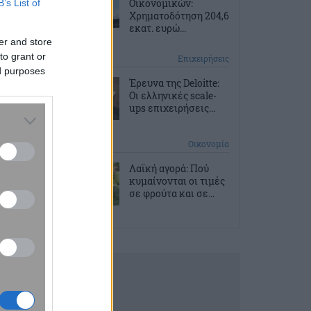
Οικονομικών:
B’s List of
Χρηματοδότηση 204,6
εκατ. ευρώ...
er and store
to grant or
2 ώρες πριν
Επιχειρήσεις
ed purposes
Έρευνα της Deloitte:
Οι ελληνικές scale-
ups επιχειρήσεις...
3 ώρες πριν
Οικονομία
Λαϊκή αγορά: Πού
κυμαίνονται οι τιμές
σε φρούτα και σε...