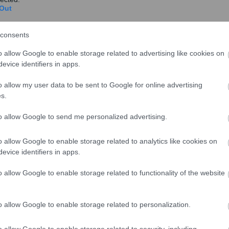
Out
consents
o allow Google to enable storage related to advertising like cookies on
νικά εμπόδια για τον ενεργειακό συμψηφισμό, να
evice identifiers in apps.
ματος για την εξόρυξη και τη βιομηχανία, με κάλυψη
o allow my user data to be sent to Google for online advertising
ώς και να θεσπιστεί η επιστροφή κατά 50% του
s.
to allow Google to send me personalized advertising.
τερήσεις στην περιβαλλοντική αδειοδότηση και
υ ειδικού χωροταξικού πλαισίου των Ορυκτών
o allow Google to enable storage related to analytics like cookies on
evice identifiers in apps.
ηκε στην έλλειψη χειριστών, των οποίων οι άδειες
o allow Google to enable storage related to functionality of the website
ειρία και όχι στην εκπαίδευση και πιστοποίηση των
o allow Google to enable storage related to personalization.
o allow Google to enable storage related to security, including