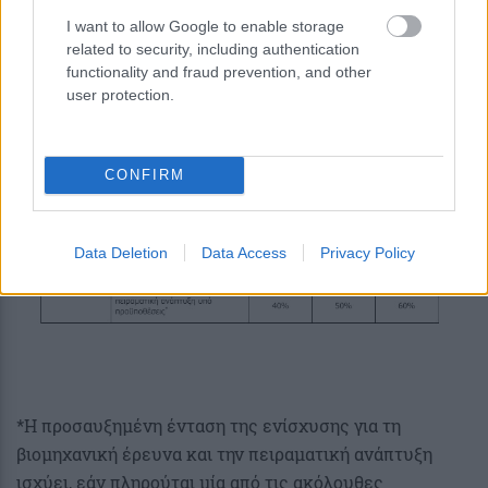
I want to allow Google to enable storage
Παρέμβαση I: Έρευνα και Ανάπτυξη από Επιχειρήσεις
related to security, including authentication
functionality and fraud prevention, and other
Το ενισχυόμενο έργο πρέπει να εμπίπτει στην
user protection.
κατηγορία βιομηχανική έρευνα ή / και πειραματική
ανάπτυξη.
CONFIRM
Data Deletion
Data Access
Privacy Policy
*Η προσαυξημένη ένταση της ενίσχυσης για τη
βιομηχανική έρευνα και την πειραματική ανάπτυξη
ισχύει, εάν πληρούται μία από τις ακόλουθες