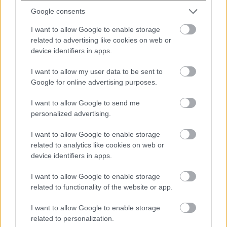
Η ένταση ενίσχυσης ενός δικαιούχου είναι ίση για όλες
Google consents
τις κατηγορίες δαπάνης που συμπεριλαμβάνει κάθε
I want to allow Google to enable storage
διαφορετική ενότητα εργασίας του προτεινόμενου
related to advertising like cookies on web or
έργου.
device identifiers in apps.
Στην περίπτωση συνεργατικών έργων η ένταση
ενίσχυσης καθορίζεται χωριστά για κάθε δικαιούχο
I want to allow my user data to be sent to
Google for online advertising purposes.
ενίσχυσης.
I want to allow Google to send me
Αναλυτικά οι εντάσεις των ενισχύσεων
personalized advertising.
αποτυπώνονται παρακάτω ανά παρέμβαση, ανά
χαρακτηρισμό ενότητας
I want to allow Google to enable storage
εργασίας και ανάλογα με το μέγεθος επιχείρησης.
related to analytics like cookies on web or
device identifiers in apps.
Σε κάθε περίπτωση, η ένταση της ενίσχυσης, σε όρους
I want to allow Google to enable storage
παρούσας αξίας κατά το χρόνο χορήγησης της
related to functionality of the website or app.
ενίσχυσης, δεν υπερβαίνει τα κατωτέρω αναφερόμενα
ποσοστά , σύμφωνα με τα οριζόμενα στον Καν. (ΕΕ)
I want to allow Google to enable storage
related to personalization.
αριθ. 651/2014.