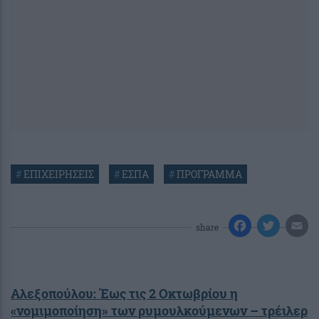
#
ΕΠΙΧΕΙΡΗΣΕΙΣ
#
ΕΣΠΑ
#
ΠΡΟΓΡΑΜΜΑ
share
Αλεξοπούλου: Έως τις 2 Οκτωβρίου η
«νομιμοποίηση» των ρυμουλκούμενων – τρέιλερ