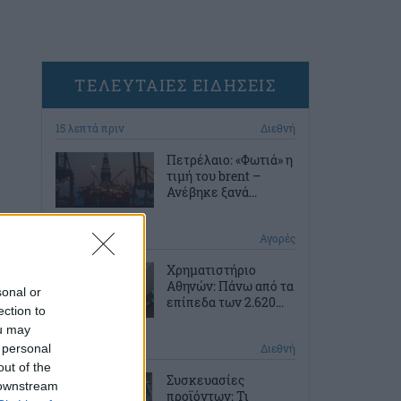
ΤΕΛΕΥΤΑΙΕΣ ΕΙΔΗΣΕΙΣ
15 λεπτά πριν
Διεθνή
Πετρέλαιο: «Φωτιά» η
τιμή του brent –
Ανέβηκε ξανά...
46 λεπτά πριν
Αγορές
Χρηματιστήριο
Αθηνών: Πάνω από τα
sonal or
επίπεδα των 2.620...
ection to
ou may
 personal
1 ώρα πριν
Διεθνή
out of the
Συσκευασίες
 downstream
προϊόντων: Τι