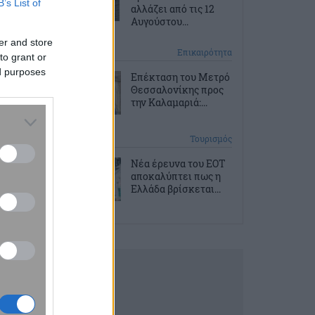
B’s List of
αλλάζει από τις 12
Αυγούστου...
er and store
2 ώρες πριν
Επικαιρότητα
to grant or
ed purposes
Επέκταση του Μετρό
Θεσσαλονίκης προς
την Καλαμαριά:...
2 ώρες πριν
Τουρισμός
Νέα έρευνα του ΕΟΤ
αποκαλύπτει πως η
Ελλάδα βρίσκεται...