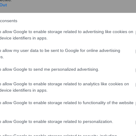
Out
consents
o allow Google to enable storage related to advertising like cookies on
evice identifiers in apps.
o allow my user data to be sent to Google for online advertising
s.
σίαση των δύο ψηφιακών έργων, παρουσία τη
ς
to allow Google to send me personalized advertising.
λισης, Νίκης Κεραμέως, ο φορέας εισέρχεται σε μία
ικό προσανατολισμό, όπου ο ψηφιακός
o allow Google to enable storage related to analytics like cookies on
evice identifiers in apps.
ς τεχνολογική αναβάθμιση, αλλά ως βαθύτερη αλλαγή
o allow Google to enable storage related to functionality of the website
 τα δύο εμβληματικά έργα, σε συνδυασμό με τη
ρεσιών, διαμορφώνουν έναν πιο απλό, πιο γρήγορο
o allow Google to enable storage related to personalization.
εχνολογία λειτουργεί ως εργαλείο ενίσχυσης της
o allow Google to enable storage related to security, including