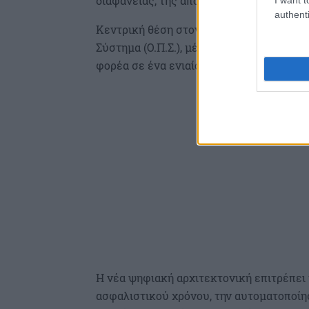
διαφάνειας, της αποδοτικότητας και τη
authenti
Κεντρική θέση στον σχεδιασμό του e-Ε
Σύστημα (Ο.Π.Σ.), μέσω του οποίου ενοπ
φορέα σε ένα ενιαίο και διαλειτουργικό
Η νέα ψηφιακή αρχιτεκτονική επιτρέπει 
ασφαλιστικού χρόνου, την αυτοματοποίη