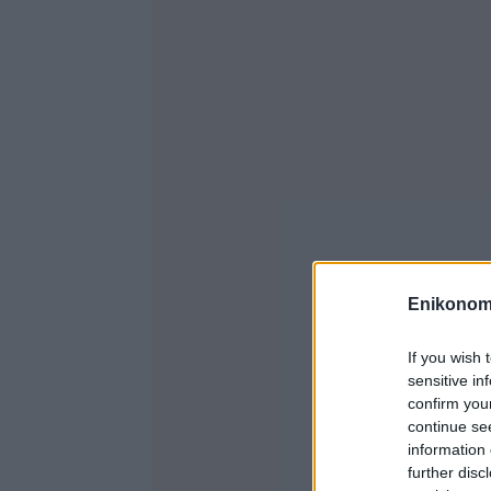
Enikonom
If you wish 
sensitive in
confirm you
continue se
information 
further disc