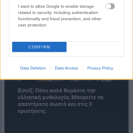
UNC6671: Η νέα απειλή που κλέβει
I want to allow Google to enable storage
δεδομένα από το Microsoft 365 με
related to security, including authentication
υποκλοπή εταιρικών συνεδριών
functionality and fraud prevention, and other
user protection.
CONFIRM
Data Deletion
Data Access
Privacy Policy
Κουίζ: Πόσο καλά θυμάστε την
ελληνική μυθολογία; Μπορείτε να
απαντήσετε σωστά και στις 3
ερωτήσεις;