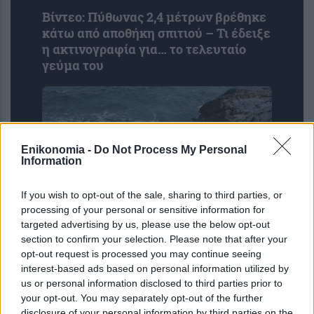
Βίντεο: Πύθωνας 2,4 μέτρων βρέθηκε
κάτω από αποθήκη σπιτιού – Τι έδειξε
η ακτινογραφία για… το τελευταίο
γεύμα του
Enikonomia -
Do Not Process My Personal
Information
If you wish to opt-out of the sale, sharing to third parties, or
processing of your personal or sensitive information for
targeted advertising by us, please use the below opt-out
Απαιτείται ένα ολιστικό μοντέλο
section to confirm your selection. Please note that after your
Ευρωπαϊκής και Εθνικής
opt-out request is processed you may continue seeing
Ανθεκτικότητας για την αντιμετώπιση
interest-based ads based on personal information utilized by
της Εργαλειοποίησης των Μεταναστ...
us or personal information disclosed to third parties prior to
your opt-out. You may separately opt-out of the further
disclosure of your personal information by third parties on the