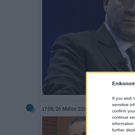
Enikonom
If you wish 
sensitive in
17:00
, 26 Μαΐου 2016
||
Οικονομία
confirm you
continue se
information 
further disc