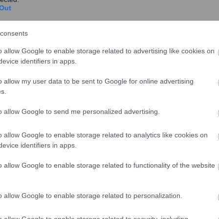
Out
Εντός Ιουνίου θα έχει κλείσει το θέμα του
Ελληνικού υποστήριξε ο επικεφαλής του
consents
ΤΑΙΠΕΔ Στέργιος Π...
o allow Google to enable storage related to advertising like cookies on
evice identifiers in apps.
o allow my user data to be sent to Google for online advertising
s.
Σε ισχύ από 1η Ιουλίου οι διατάξεις για
to allow Google to send me personalized advertising.
σύναψη δημοσίων συμβάσεων έργων,
προμηθειών και υπηρεσιών
o allow Google to enable storage related to analytics like cookies on
Mε τροπολογία του Υπουργείου Πολιτισμού και
evice identifiers in apps.
Αθλητισμού, παρατείνεται η αναστολή ισχύος
των διατάξ...
o allow Google to enable storage related to functionality of the website
o allow Google to enable storage related to personalization.
ΣΠΕΦ: Ζητά εκταμίευση υπολοίπων
o allow Google to enable storage related to security, including