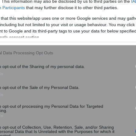
οικονομικών καταστάσεων στο ΓΕΜΗ
. This information may also be disclosed by us to third parties on the
IA
Participants
that may further disclose it to other third parties.
Την παράταση των προθεσμιών για την υποβολή
των οικονομικών καταστάσεων στο ΓΕΜΗ και
 that this website/app uses one or more Google services and may gath
της σύγκληση...
including but not limited to your visit or usage behaviour. You may click 
 to Google and its third-party tags to use your data for below specifi
ogle consent section.
l Data Processing Opt Outs
o opt-out of the Sharing of my personal data.
In
o opt-out of the Sale of my Personal Data.
In
to opt-out of processing my Personal Data for Targeted
ing.
In
Πιτσιόρλας: Ψάχνουμε 6 δισ. ευρώ έως
o opt-out of Collection, Use, Retention, Sale, and/or Sharing
ersonal Data that Is Unrelated with the Purposes for which it
το 2018 από αποκρατικοποιήσεις
lected.