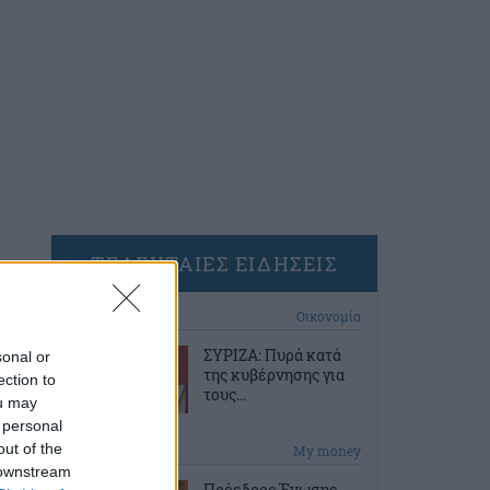
ΤΕΛΕΥΤΑΙΕΣ ΕΙΔΗΣΕΙΣ
15 λεπτά πριν
Οικονομία
ΣΥΡΙΖΑ: Πυρά κατά
sonal or
της κυβέρνησης για
ection to
τους...
ou may
 personal
out of the
45 λεπτά πριν
My money
 downstream
Πρόεδρος Ένωσης