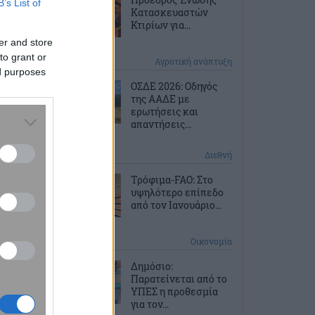
B’s List of
Κατασκευαστών
Κτιρίων για...
er and store
to grant or
1 ώρα πριν
Αγροτική ανάπτυξη
ed purposes
ΟΣΔΕ 2026: Οδηγός
της ΑΑΔΕ με
ερωτήσεις και
απαντήσεις...
2 ώρες πριν
Διεθνή
Τρόφιμα-FAO: Στο
υψηλότερο επίπεδο
από τον Ιανουάριο...
2 ώρες πριν
Οικονομία
Δημόσιο:
Παρατείνεται από το
ΥΠΕΣ η προθεσμία
για τον...