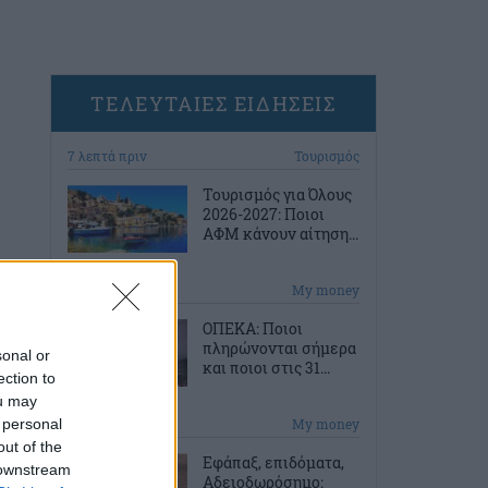
ΤΕΛΕΥΤΑΙΕΣ ΕΙΔΗΣΕΙΣ
7 λεπτά πριν
Τουρισμός
Τουρισμός για Όλους
2026-2027: Ποιοι
ΑΦΜ κάνουν αίτηση...
36 λεπτά πριν
My money
ΟΠΕΚΑ: Ποιοι
πληρώνονται σήμερα
sonal or
και ποιοι στις 31...
ection to
ou may
 personal
1 ώρα πριν
My money
out of the
Εφάπαξ, επιδόματα,
 downstream
Αδειοδωρόσημο: