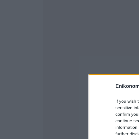
Enikonom
If you wish 
sensitive in
confirm you
continue se
information 
further disc