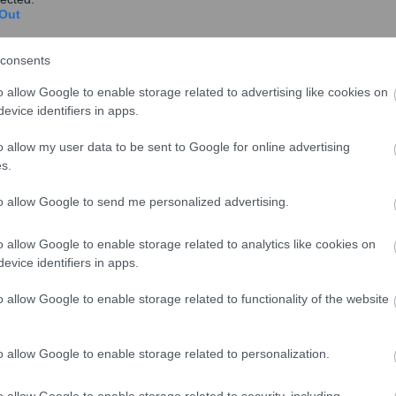
Out
consents
o allow Google to enable storage related to advertising like cookies on
evice identifiers in apps.
o allow my user data to be sent to Google for online advertising
s.
to allow Google to send me personalized advertising.
o allow Google to enable storage related to analytics like cookies on
evice identifiers in apps.
ειρήσεις και φυσικά πρόσωπα που επλήγησαν από τις
κατολισθήσεις
:
o allow Google to enable storage related to functionality of the website
2023 σε περιοχές της Περιφερειακής Ενότητας Λάρισας
ους Δήμους Φαρσάλων, Τεμπών, Κιλελέρ και Αγιάς, που
o allow Google to enable storage related to personalization.
 ανάγκης πολιτικής προστασίας εξαιτίας
o allow Google to enable storage related to security, including