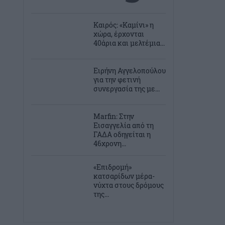
Καιρός: «Καμίνι» η
χώρα, έρχονται
40άρια και μελτέμια...
Ειρήνη Αγγελοπούλου
για την φετινή
συνεργασία της με...
Marfin: Στην
Εισαγγελία από τη
ΓΑΔΑ οδηγείται η
46χρονη...
«Επιδρομή»
κατσαρίδων μέρα-
νύχτα στους δρόμους
της...