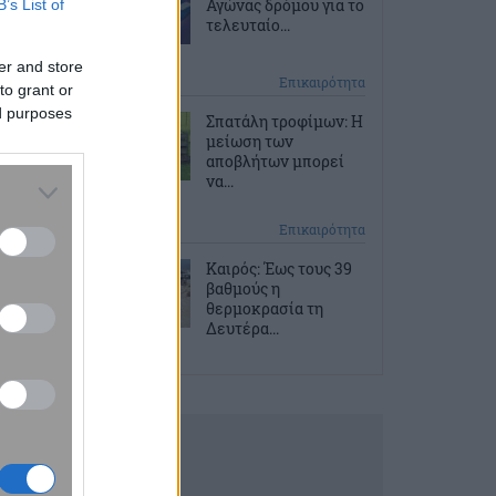
Αγώνας δρόμου για το
B’s List of
τελευταίο...
er and store
10 ώρες πριν
Επικαιρότητα
to grant or
ed purposes
Σπατάλη τροφίμων: Η
μείωση των
αποβλήτων μπορεί
να...
10 ώρες πριν
Επικαιρότητα
Καιρός: Έως τους 39
βαθμούς η
θερμοκρασία τη
Δευτέρα...