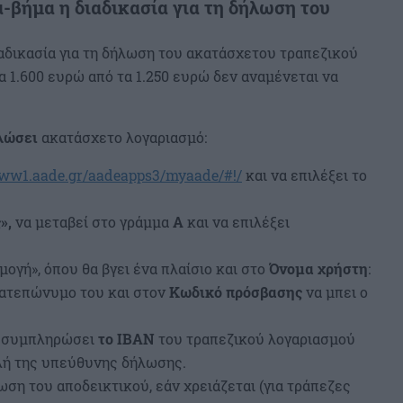
-βήμα η διαδικασία για τη δήλωση του
αδικασία για τη δήλωση του ακατάσχετου τραπεζικού
α 1.600 ευρώ από τα 1.250 ευρώ δεν αναμένεται να
ηλώσει
ακατάσχετο λογαριασμό:
www1.aade.gr/aadeapps3/myaade/#!/
και να επιλέξει το
»,
να μεταβεί στο γράμμα
Α
και να επιλέξει
ογή», όπου θα βγει ένα πλαίσιο και στο
Όνομα χρήστη
:
ματεπώνυμο του και στον
Κωδικό πρόσβασης
να μπει ο
 συμπληρώσει
το IBAN
του τραπεζικού λογαριασμού
λή της υπεύθυνης δήλωσης.
η του αποδεικτικού, εάν χρειάζεται (για τράπεζες