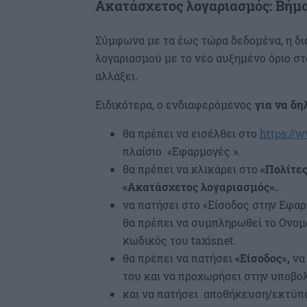
Ακατάσχετος λογαριασμός:
Βήμα
Σύμφωνα με τα έως τώρα δεδομένα, η δι
λογαριασμού με το νέο αυξημένο όριο στ
αλλάξει.
Ειδικότερα, ο ενδιαφερόμενος
για να δ
θα πρέπει να εισέλθει στο
https://
πλαίσιο «Εφαρμογές ».
θα πρέπει να κλικάρει στο
«Πολίτες
«Ακατάσχετος λογαριασμός».
να πατήσει στο «Είσοδος στην Εφαρμ
θα πρέπει να συμπληρωθεί το Ονο
κωδικός του taxisnet.
θα πρέπει να πατήσει
«Είσοδος»,
να
του και να προχωρήσει στην υποβο
και να πατήσει αποθήκευση/εκτύπωσ