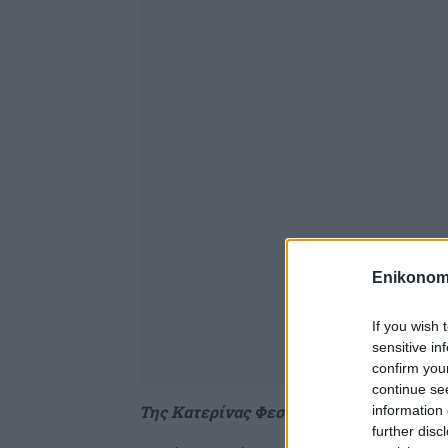
Enikonom
If you wish 
sensitive in
confirm you
continue se
Της Κατερίνας Φεσσά
information 
further disc