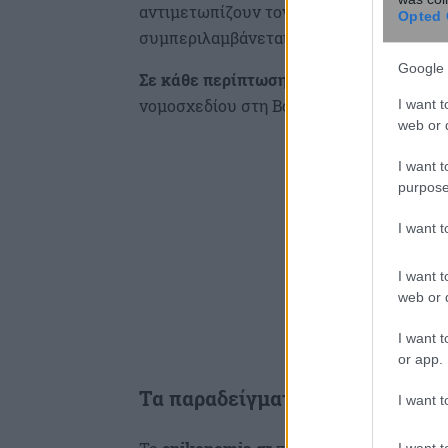
αντιμετωπίζουν τον κίνδυνο των εισπρ
Opted 
συμπεριλαμβάνεται και η κατάσχεση του
Google 
Σε κάθε περίπτωση θα πρέπει να τονιστ
νομοσχεδίου στη Βουλή.
I want t
web or d
I want t
purpose
I want 
I want t
web or d
I want t
or app.
Τα παραδείγματα
I want t
I want t