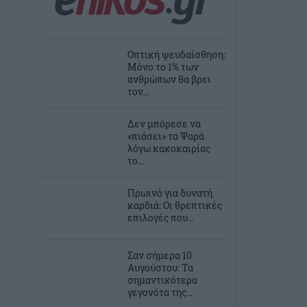
Οπτική ψευδαίσθηση:
Μόνο το 1% των
ανθρώπων θα βρει
τον...
Δεν μπόρεσε να
«πιάσει» τα Ψαρά
λόγω κακοκαιρίας
το...
Πρωινό για δυνατή
καρδιά: Οι θρεπτικές
επιλογές που...
Σαν σήμερα 10
Αυγούστου: Τα
σημαντικότερα
γεγονότα της...