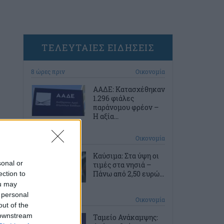
ΤΕΛΕΥΤΑΙΕΣ ΕΙΔΗΣΕΙΣ
8 ώρες πριν
Οικονομία
ΑΑΔΕ: Κατασχέθηκαν
1.296 φιάλες
παράνομου φρέον –
Η αξία...
8 ώρες πριν
Οικονομία
Καύσιμα: Στα ύψη οι
sonal or
τιμές στα νησιά –
Πάνω από 2,50 ευρώ...
ection to
ou may
 personal
9 ώρες πριν
Οικονομία
out of the
 downstream
Ταμείο Ανάκαμψης: