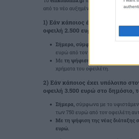
Το
enikonomia
.
gr
παραθέτει παρακάτω δύ
authenti
από το νέο αυξημένο όριο στον ακατάσχε
1) Εάν κάποιος έχει υπόλοιπο στο
οφειλή 2.500 ευρώ, τότε εφαρμόζο
Σήμερα, σύμφωνα με την υφιστάμ
ευρώ από τον εν λόγω οφειλέτη.
Με
τη ψήφιση της νέας διάταξης σ
χρήματα του οφειλέτη.
2) Εάν κάποιος έχει υπόλοιπο στ
οφειλή 3.500 ευρώ στο δημόσιο, τ
Σήμερα,
σύμφωνα με το υφιστάμεν
των 750 ευρώ από τον οφειλέτη αυτ
Με τη ψήφιση της νέας διάταξης 
ευρώ.