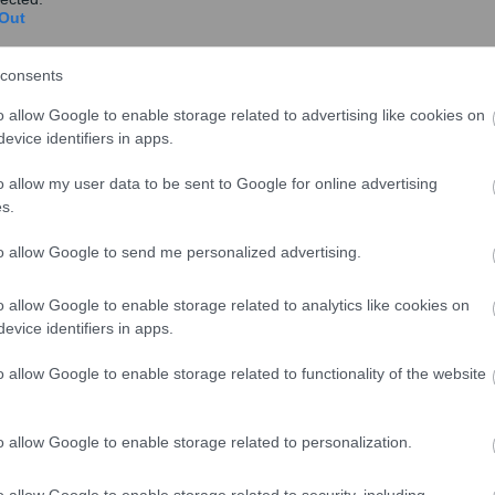
ακτικών μέτρων, μεταξύ των οποίων
Out
 τραπεζικού λογαριασμού .
consents
εί πως,
η ρύθμιση
θα ενεργοποιηθεί
με τη ψήφιση του
o allow Google to enable storage related to advertising like cookies on
evice identifiers in apps.
o allow my user data to be sent to Google for online advertising
s.
to allow Google to send me personalized advertising.
o allow Google to enable storage related to analytics like cookies on
evice identifiers in apps.
o allow Google to enable storage related to functionality of the website
o allow Google to enable storage related to personalization.
o allow Google to enable storage related to security, including